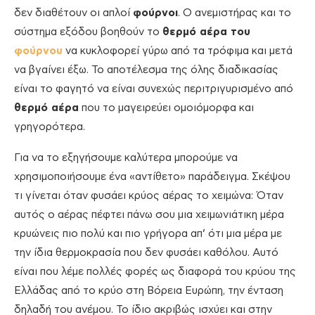
δεν διαθέτουν οι απλοί
φούρνοι
. Ο ανεμιστήρας και το
σύστημα εξόδου βοηθούν το
θερμό αέρα του
φούρνου
να κυκλοφορεί γύρω από τα τρόφιμα και μετά
να βγαίνει έξω. Το αποτέλεσμα της όλης διαδικασίας
είναι το φαγητό να είναι συνεχώς περιτριγυρισμένο από
θερμό αέρα
που το μαγειρεύει ομοιόμορφα και
γρηγορότερα.
Για να το εξηγήσουμε καλύτερα μπορούμε να
χρησιμοποιήσουμε ένα «αντίθετο» παράδειγμα. Σκέψου
τι γίνεται όταν φυσάει κρύος αέρας το χειμώνα: Όταν
αυτός ο αέρας πέφτει πάνω σου μια χειμωνιάτικη μέρα
κρυώνεις πιο πολύ και πιο γρήγορα απ’ ότι μια μέρα με
την ίδια θερμοκρασία που δεν φυσάει καθόλου. Αυτό
είναι που λέμε πολλές φορές ως διαφορά του κρύου της
Ελλάδας από το κρύο στη Βόρεια Ευρώπη, την ένταση
δηλαδή του ανέμου. Το ίδιο ακριβώς ισχύει και στην