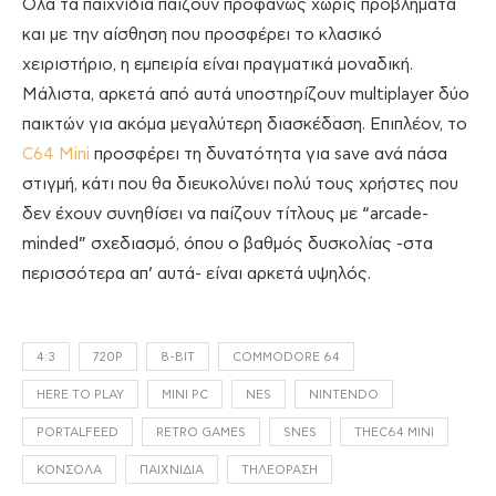
Όλα τα παιχνίδια παίζουν προφανώς χωρίς προβλήματα
και με την αίσθηση που προσφέρει το κλασικό
χειριστήριο, η εμπειρία είναι πραγματικά μοναδική.
Μάλιστα, αρκετά από αυτά υποστηρίζουν multiplayer δύο
παικτών για ακόμα μεγαλύτερη διασκέδαση. Επιπλέον, το
C64 Mini
προσφέρει τη δυνατότητα για save ανά πάσα
στιγμή, κάτι που θα διευκολύνει πολύ τους χρήστες που
δεν έχουν συνηθίσει να παίζουν τίτλους με “arcade-
minded” σχεδιασμό, όπου ο βαθμός δυσκολίας -στα
περισσότερα απ’ αυτά- είναι αρκετά υψηλός.
4:3
720P
8-BIT
COMMODORE 64
HERE TO PLAY
MINI PC
NES
NINTENDO
PORTALFEED
RETRO GAMES
SNES
THEC64 MINI
ΚΟΝΣΌΛΑ
ΠΑΙΧΝΊΔΙΑ
ΤΗΛΕΌΡΑΣΗ