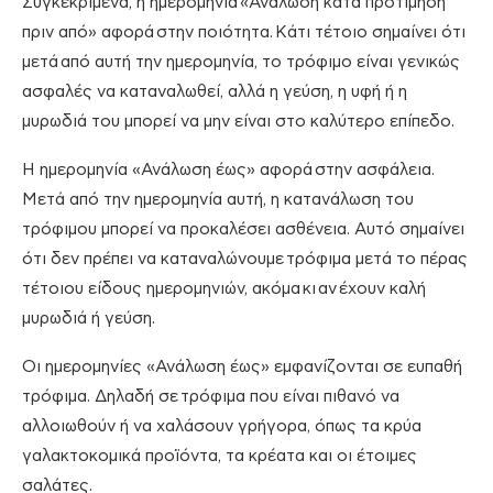
Συγκεκριμένα, η ημερομηνία
«Ανάλωση κατά προτίμηση
πριν από» αφορά
σ
την ποιότητα.
Κάτι τέτοιο σημαίνει ότι
μετά
από αυτή την ημερομηνία, το τρόφιμο είναι γενικώς
ασφαλές να καταναλωθεί, αλλά η γεύση, η υφή ή η
μυρωδιά του μπορεί να μην είναι στο καλύτερο επίπεδο.
Η ημερομηνία «Ανάλωση έως» αφορά
σ
την ασφάλεια.
Μετά από την ημερομηνία αυτή, η κατανάλωση του
τρόφιμου μπορεί να προκαλέσει ασθένεια
. Αυτό σημαίνει
ότι δεν πρέπει να καταναλώνουμε
τρόφιμα μετά το πέρας
τέτοιου είδους ημερομηνιών, ακόμα
κι
αν
έχουν καλή
μυρωδιά ή γεύση.
Οι ημερομηνίες «Ανάλωση έως» εμφανίζονται σε ευπαθή
τρόφιμα
. Δηλαδή σε
τρόφιμα που είναι πιθανό να
αλλοιωθούν ή να χαλάσουν γρήγορα, όπως τα κρύα
γαλακτοκομικά προϊόντα, τα κρέατα και οι έτοιμες
σαλάτες.