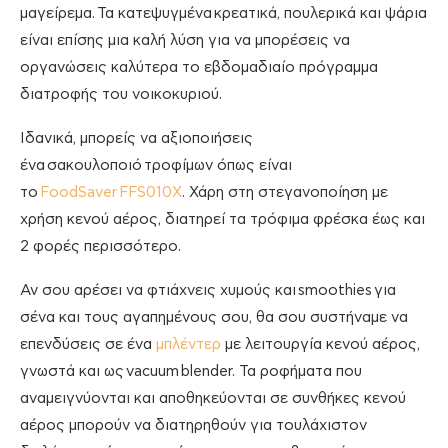
μαγείρεμα.
Τα κατεψυγμένα
κρεατικά
, πουλερικά και ψάρια
είναι επίσης μια καλή λύση για να μπορέσεις να
οργανώσεις καλύτερα το εβδομαδιαίο πρόγραμμα
διατροφής του νοικοκυριού.
Ιδανικά, μπορείς να αξιοποιήσεις
ένα
σακουλοποιό
τροφίμων όπως είναι
το
FoodSaver
FFS010X
. Χάρη στη στεγανοποίηση με
χρήση κενού αέρος, διατηρεί τα τρόφιμα φρέσκα έως και
2 φορές περισσότερο.
Αν σου αρέσει να φτιάχνεις χυμούς και
smoothies
για
σένα και τους αγαπημένους σου, θα σου συστήναμε να
επενδύσεις σε ένα
μπλέντερ
με λειτουργία κενού αέρος,
γνωστά και ως
vacuum
blender
. Τα ροφήματα που
αναμειγνύονται και αποθηκεύονται σε συνθήκες κενού
αέρος μπορούν να διατηρηθούν για τουλάχιστον