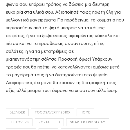
ψώνια σου,
υπάρχει τρόπος να δώσεις μια δεύτερη
ευκαιρία στα υλικά σου. Αξιοποίησέ τα
ως πρώτη ύλη για
μελλοντικά μαγειρέματα.
Για παράδειγμα, τα κομμάτια που
περισσεύουν από το ψητό μπορείς να τα κόψεις
σε
φέτες
, ή να τα ξεψαχνίσεις αφαιρώντας κόκκαλα και
πέτσα και να τα προσθέσεις σε
σάντουιτς, πίτες,
σαλάτες, ή να τα μετατρέψεις σε
μια
πεντανόστιμη
σάλτσα.
Προσοχή,
όμως! Y
πάρχουν
τροφές που
θα πρέπει να καταναλώνονται αμέσως μετά
το μαγείρεμά τους ή να διατηρούνται στο ψυγείο.
Διαφορετικά,
όχι μόνο θα χάσουν τη διατροφική τους
αξία, αλλά μπορεί ταυτόχρονα να υποστούν αλλοίωση.
BLENDER
FOODSAVER FFS010X
HOME
LEFTOVERS
PORTALFEED
SMARTER FRIDGECAM