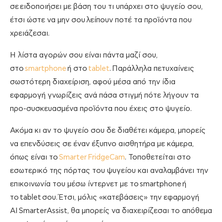
σε ειδοποιήσει με βάση του τι υπάρχει στο ψυγείο σου,
έτσι ώστε να μην σου λείπουν ποτέ τα προϊόντα που
χρειάζεσαι.
Η λίστα αγορών σου είναι πάντα μαζί σου,
στο
smartphone
ή στο
tablet
.
Παράλληλα πετυχαίνεις
σωστότερη διαχείριση, αφού μέσα από την ίδια
εφαρμογή γνωρίζεις ανά πάσα στιγμή πότε λήγουν τα
προ-συσκευασμένα προϊόντα που έχεις στο ψυγείο.
Ακόμα κι αν το ψυγείο σου δε διαθέτει κάμερα, μπορείς
να επενδύσεις σε έναν έξυπνο αισθητήρα με κάμερα,
όπως είναι το
Smarter
FridgeCam
. Τοποθετείται στο
εσωτερικό της πόρτας του ψυγείου και αναλαμβάνει την
επικοινωνία του μέσω ίντερνετ με το
smartphone
ή
το
tablet
σου. Έτσι, μόλις «κατεβάσεις» την εφαρμογή
AI
SmarterAssist
, θα μπορείς να διαχειρίζεσαι το απόθεμα