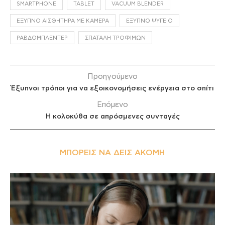
SMARTPHONE
TABLET
VACUUM BLENDER
ΈΞΥΠΝΟ ΑΙΣΘΗΤΉΡΑ ΜΕ ΚΆΜΕΡΑ
ΈΞΥΠΝΟ ΨΥΓΕΊΟ
ΡΑΒΔΟΜΠΛΈΝΤΕΡ
ΣΠΑΤΆΛΗ ΤΡΟΦΊΜΩΝ
Προηγούμενο
Έξυπνοι τρόποι για να εξοικονομήσεις ενέργεια στο σπίτι
Επόμενο
H κολοκύθα σε απρόσμενες συνταγές
ΜΠΟΡΕΊΣ ΝΑ ΔΕΙΣ ΑΚΌΜΗ