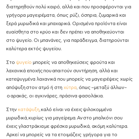
διατηρηθούν πολύ καιρό, αλλά και που προσφέρονται για
γρήγορα μαγειρέματα, όπως ρύζι, όσπρια, ζυμαρικά και
ξερά μυρωδικά και μπαχαρικά. Ορισμένα προϊόντα είναι
ευαίσθητα στο κρύο και δεν πρέπει να αποθηκεύονται
στο ψυγείο. Οι μπανάνες, για παράδειγμα, διατηρούνται
καλύτερα εκτός ψυγείου.
Στο
ψυγείο
μπορείς να αποθηκεύσεις φρούτα και
λαχανικά εποχής
που
απαιτούν συντήρηση, αλλά και
κατεψυγμένα λαχανικά που μπορείς να μαγειρέψεις χωρίς
απόψυξ
η
στον ατμό ή στη
χύτρα
, όπως
–
μεταξύ άλλων
–
ο
αρακάς, οι αγκινάρες, πράσινα φασολάκια
.
Στην
κατάψυξη
,
καλό είναι να έχεις
ψιλοκομμένα
μυρωδικά,
κυρίως για μαγείρεμα.
Αν
στο μπαλκόνι σου
έχεις
γλαστράκια
με φρέσκα μυρωδικά, ακόμη καλύτερα.
Αρκεί να μπορείς να τα ετοιμάζεις γρήγορα για το