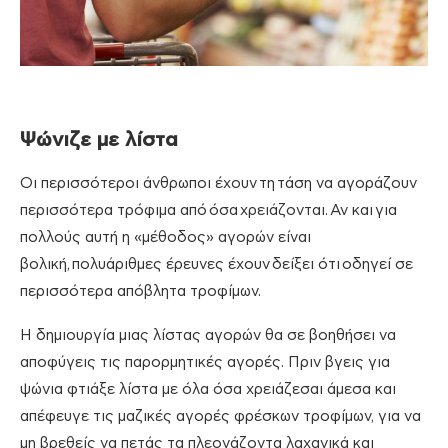
Ψώνιζε με λίστα
Οι περισσότεροι άνθρωποι έχουν
τη
τάση να αγοράζουν
περισσότερα τρόφιμα από
όσα
χρειάζονται.
Αν και
για
πολλούς αυτή η «μέθοδος» αγορών είναι
βολική
,
πολυάριθμες έρευνες έχουν
δείξει ότι
οδηγεί σε
περισσότερα απόβλητα τροφίμων.
Η δημιουργία μιας λίστας αγορών θα σε βοηθήσει να
αποφύγεις τις παρορμητικές αγορές. Πριν βγεις για
ψώνια φτιάξε λίστα με όλα όσα χρειάζεσαι άμεσα και
απέφευγε τις μαζικές αγορές φρέσκων τροφίμων, για να
μη βρεθείς να πετάς τα πλεονάζοντα λαχανικά και