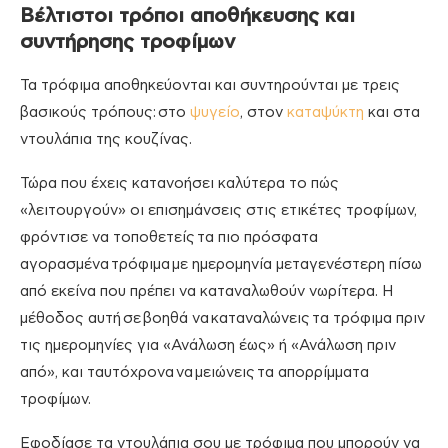
Βέλτιστοι τρόποι αποθήκευσης και
συντήρησης τροφίμων
Τα τρόφιμα αποθηκεύονται και συντηρούνται με τρεις
βασικούς τρόπους
:
στο
ψυγείο
, στον
καταψύκτη
και στ
α
ντουλάπια της κουζίνας
.
Τώρα που έχεις κατανοήσει καλύτερα το πώς
«λειτουργούν» οι επισημάνσεις στις ετικέτες τροφίμων,
φρόντισε να τοποθετείς
τα πιο πρόσφατα
αγορασμένα
τρόφιμα
με ημερομηνία μεταγενέστερη πίσω
από εκείνα που πρέπει να καταναλωθούν νωρίτερα. Η
μέθοδος αυτή
σε
βοηθά να
καταναλώνεις
τα τρόφιμα πριν
τις ημερομηνίες για «Ανάλωση έως» ή «Ανάλωση πριν
από»
, και ταυτόχρονα
να
μειώνεις
τα απορρίμματα
τροφίμων.
Εφοδίασε τα ντουλάπια σου με τρόφιμα που μπορούν να