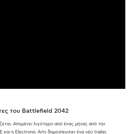
ες του Battlefield 2042
ζεται. Απομένει λιγότερο από ένας μήνας από την
και η Electronic Arts δημοσίευσαν ένα νέο trailer,