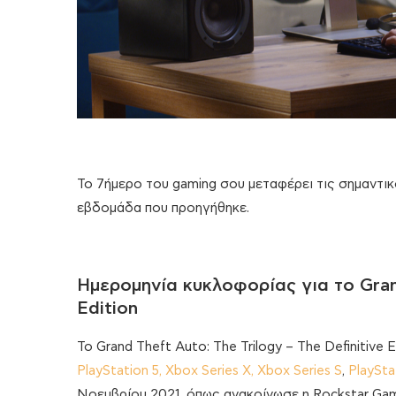
To 7ήμερο του gaming σου μεταφέρει τις σημαντικ
εβδομάδα που προηγήθηκε.
Ημερομηνία κυκλοφορίας για το Grand
Edition
Το Grand Theft Auto: The Trilogy – The Definitive
PlayStation 5,
Xbox Series Χ, Xbox Series S
,
PlaySta
Νοεμβρίου 2021, όπως ανακοίνωσε η Rockstar Game