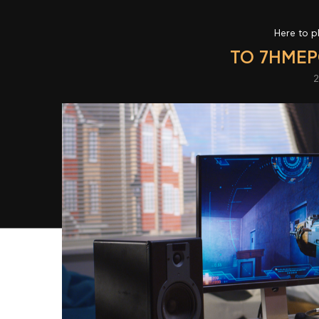
Here to p
TO 7ΉΜΕΡ
2