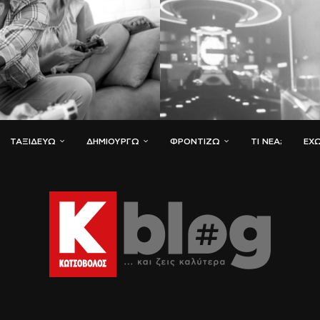
ΤΑΞΙΔΕΎΩ
ΔΗΜΙΟΥΡΓΏ
ΦΡΟΝΤΊΖΩ
ΤΙ ΝΈΑ;
ΈΧΩ