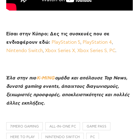
Είσαι στην Κύπρο; Δες τις συσκευές που σε
ενδιαφέρουν εδώ:
PlayStation 5
,
PlayStation 4
,
Nintendo Switch
,
Xbox Series X, Xbox Series S,
PC
.
Έλα στην πιο
K-MING
ομάδα και απόλαυσε
Top
News
,
δυνατά
gaming
events
, άπαιχτους διαγωνισμούς,
ξεχωριστές προσφορές, αποκλειστικότητες και πολλές
άλλες εκπλήξεις.
7IMERO GAMING
ALL-IN-ONE PC
GAME PASS
HERE TO PLAY
NINTENDO SWITCH
PC