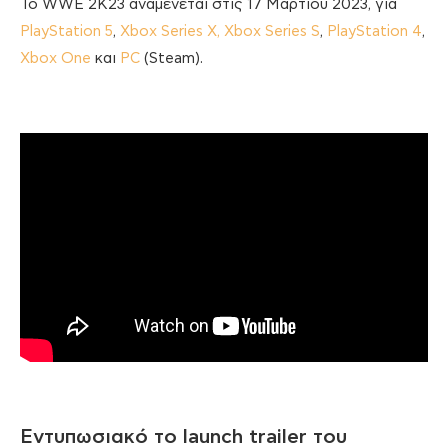
Το WWE 2K23 αναμένεται στις 17 Μαρτίου 2023, για
PlayStation 5
,
Xbox Series X, Xbox Series S
,
PlayStation 4
,
Xbox One
και
PC
(Steam).
Εντυπωσιακό το launch trailer του