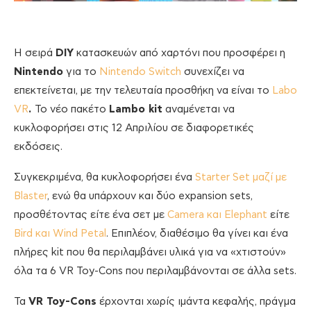
Η σειρά
DIY
κατασκευών από χαρτόνι που προσφέρει η
Nintendo
για το
Nintendo Switch
συνεχίζει να
επεκτείνεται, με την τελευταία προσθήκη να είναι το
Labo
VR
.
Το νέο πακέτο
Lambo
kit
αναμένεται να
κυκλοφορήσει στις 12 Απριλίου σε διαφορετικές
εκδόσεις.
Συγκεκριμένα, θα κυκλοφορήσει ένα
Starter Set μαζί με
Blaster
, ενώ θα υπάρχουν και δύο expansion sets,
προσθέτοντας είτε ένα σετ με
Camera και Elephant
είτε
Bird και Wind Petal
. Επιπλέον, διαθέσιμο θα γίνει και ένα
πλήρες kit που θα περιλαμβάνει υλικά για να «χτιστούν»
όλα τα 6 VR Toy-Cons που περιλαμβάνονται σε άλλα sets.
Τα
VR Toy-Cons
έρχονται χωρίς ιμάντα κεφαλής, πράγμα