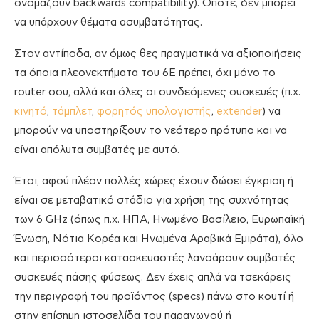
ονομάζουν backwards compatibility). Οπότε, δεν μπορεί
να υπάρχουν θέματα ασυμβατότητας.
Στον αντίποδα, αν όμως θες πραγματικά να αξιοποιήσεις
τα όποια πλεονεκτήματα του 6E πρέπει, όχι μόνο το
router σου, αλλά και όλες οι συνδεόμενες συσκευές (π.χ.
κινητό
,
τάμπλετ
,
φορητός υπολογιστής
,
extender
) να
μπορούν να υποστηρίξουν το νεότερο πρότυπο και να
είναι απόλυτα συμβατές με αυτό.
Έτσι, αφού πλέον πολλές χώρες έχουν δώσει έγκριση ή
είναι σε μεταβατικό στάδιο για χρήση της συχνότητας
των 6 GHz (όπως π.χ. ΗΠΑ, Ηνωμένο Βασίλειο, Ευρωπαϊκή
Ένωση, Νότια Κορέα και Ηνωμένα Αραβικά Εμιράτα), όλο
και περισσότεροι κατασκευαστές λανσάρουν συμβατές
συσκευές πάσης φύσεως. Δεν έχεις απλά να τσεκάρεις
την περιγραφή του προϊόντος (specs) πάνω στο κουτί ή
στην επίσημη ιστοσελίδα του παραγωγού ή