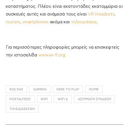
καταστήματος. Πλέον, είναι εκατοντάδες εκατομμύρια οι
συσκευές αυτές και ανάμεσά τους είναι
VR Headsets
,
routers
,
smartphones
ακόμα και
τηλεοράσεις
.
Για περισσότερες πληροφορίες μπορείς να επισκεφτείς
την ιστοσελίδα
www.wi-fi.org.
802.11AX
GAMING
HERE TO PLAY
HOME
PORTALFEED
WIFI
WIFI 6
ΑΣΎΡΜΑΤΗ ΣΎΝΔΕΣΗ
ΤΗΛΕΔΙΑΣΚΈΨΗ