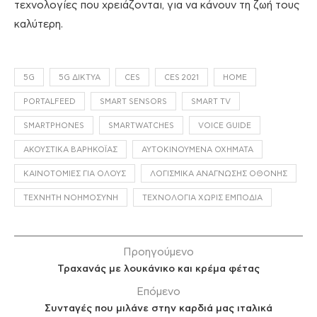
τεχνολογίες που χρειάζονται, για να κάνουν τη ζωή τους
καλύτερη.
5G
5G ΔΊΚΤΥΑ
CES
CES 2021
HOME
PORTALFEED
SMART SENSORS
SMART TV
SMARTPHONES
SMARTWATCHES
VOICE GUIDE
ΑΚΟΥΣΤΙΚΆ ΒΑΡΗΚΟΪ́ΑΣ
ΑΥΤΟΚΙΝΟΎΜΕΝΑ ΟΧΉΜΑΤΑ
ΚΑΙΝΟΤΟΜΊΕΣ ΓΙΑ ΌΛΟΥΣ
ΛΟΓΙΣΜΙΚΆ ΑΝΆΓΝΩΣΗΣ ΟΘΌΝΗΣ
ΤΕΧΝΗΤΉ ΝΟΗΜΟΣΎΝΗ
ΤΕΧΝΟΛΟΓΊΑ ΧΩΡΊΣ ΕΜΠΌΔΙΑ
Προηγούμενο
Τραχανάς με λουκάνικο και κρέμα φέτας
Επόμενο
Συνταγές που μιλάνε στην καρδιά μας ιταλικά