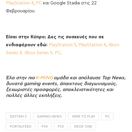
PlayStation 4
,
PC
και Google Stadia στις 22
Φεβρουαρίου.
Είσαι στην Κύπρο; Δες τις συσκευές που σε
ενδιαφέρουν εδώ:
PlayStation 5
,
PlayStation 4
,
Xbox
Series X, Xbox Series S,
PC
.
Έλα στην πιο
K-MING
ομάδα και απόλαυσε Top News,
δυνατά gaming events, άπαιχτους διαγωνισμούς,
ξεχωριστές προσφορές, αποκλειστικότητες και
πολλές άλλες εκπλήξεις.
DESTINY 2
GAMING NEWS
HERE TO PLAY
PC
PORTALFEED
PS4
PS5
XBOX ONE