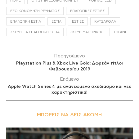
HOME
ON ΣΤΗΝ ΕΞΟΙΚΟΝΌΜΗΣΗ
PORTALFEED
ΕΞΟΙΚΟΝΌΜΗΣΗ ΡΕΎΜΑΤΟΣ
ΕΠΑΓΩΓΙΚΈΣ ΕΣΤΊΕΣ
ΕΠΑΓΩΓΙΚΉ ΕΣΤΊΑ
ΕΣΤΊΑ
ΕΣΤΊΕΣ
ΚΑΤΣΑΡΌΛΑ
ΣΚΕΎΗ ΓΙΑ ΕΠΑΓΩΓΙΚΉ ΕΣΤΊΑ
ΣΚΕΎΗ ΜΑΓΕΙΡΙΚΉΣ
ΤΗΓΆΝΙ
Προηγούμενο
Playstation Plus & Xbox Live Gold: Δωρεάν τίτλοι
Φεβρουαρίου 2019
Επόμενο
Apple Watch Series 4 με ανανεωμένο σχεδιασμό και νέα
χαρακτηριστικά!
ΜΠΟΡΕΊΣ ΝΑ ΔΕΙΣ ΑΚΌΜΗ