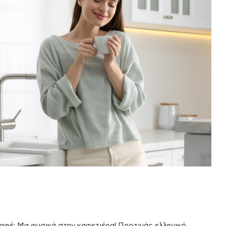
αφέ; Μα φυσικά στην καφετιέρα! Προτιμάς ελληνικό,