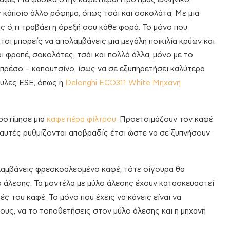
 κάποιο άλλο ρόφημα, όπως τσάι και σοκολάτα; Με μια
 ό,τι τραβάει η όρεξή σου κάθε φορά. Το μόνο που
τσι μπορείς να απολαμβάνεις μια μεγάλη ποικιλία κρύων και
 φραπέ, σοκολάτες, τσάι και πολλά άλλα, μόνο με το
εσπρέσο – καπουτσίνο, ίσως να σε εξυπηρετήσει καλύτερα
ουλες ESE, όπως η
Delonghi ECO311 White Μηχανή
προτίμησε μια
καφετιέρα φίλτρου.
Προετοιμάζουν τον καφέ
’ αυτές ρυθμίζονται αποβραδίς έτσι ώστε να σε ξυπνήσουν
ολαμβάνεις φρεσκοαλεσμένο καφέ, τότε σίγουρα θα
ο άλεσης. Τα μοντέλα με μύλο άλεσης έχουν κατασκευαστεί
ς του καφέ. Το μόνο που έχεις να κάνεις είναι να
ους, να το τοποθετήσεις στον μύλο άλεσης και η μηχανή