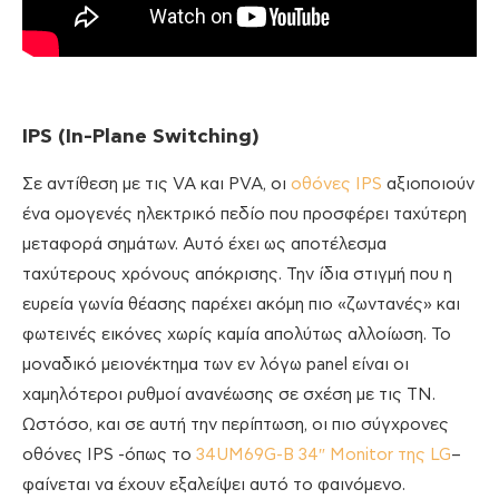
IPS
(
In
-Plane
Switching
)
Σε αντίθεση με τις VA και PVA, οι
οθόνες IPS
αξιοποιούν
ένα ομογενές ηλεκτρικό πεδίο που προσφέρει ταχύτερη
μεταφορά σημάτων. Αυτό έχει ως αποτέλεσμα
ταχύτερους χρόνους απόκρισης. Την ίδια στιγμή που η
ευρεία γωνία θέασης παρέχει ακόμη πιο «ζωντανές» και
φωτεινές εικόνες χωρίς καμία απολύτως αλλοίωση. Το
μοναδικό μειονέκτημα των εν λόγω panel είναι οι
χαμηλότεροι ρυθμοί ανανέωσης σε σχέση με τις ΤΝ.
Ωστόσο, και σε αυτή την περίπτωση, οι πιο σύγχρονες
οθόνες IPS -όπως το
34UM69G-B 34″ Monitor της LG
–
φαίνεται να έχουν εξαλείψει αυτό το φαινόμενο.