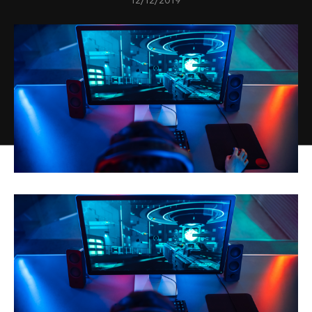
12/12/2019