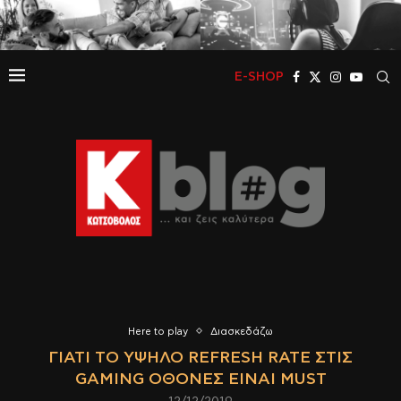
E-SHOP
Here to play
Διασκεδάζω
ΓΙΑΤΊ ΤΟ ΥΨΗΛΌ REFRESH RATE ΣΤΙΣ
GAMING ΟΘΌΝΕΣ ΕΊΝΑΙ MUST