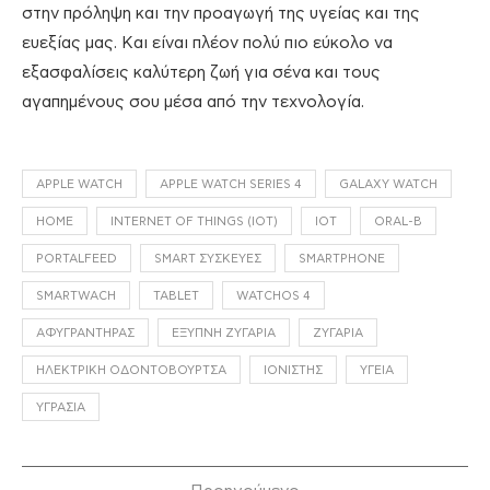
στην πρόληψη και την προαγωγή της υγείας και της
ευεξίας μας. Και είναι πλέον πολύ πιο εύκολο να
εξασφαλίσεις καλύτερη ζωή για σένα και τους
αγαπημένους σου μέσα από την τεχνολογία.
APPLE WATCH
APPLE WATCH SERIES 4
GALAXY WATCH
HOME
INTERNET OF THINGS (IOT)
IOT
ORAL-B
PORTALFEED
SMART ΣΥΣΚΕΥΈΣ
SMARTPHONE
SMARTWACH
TABLET
WATCHOS 4
ΑΦΥΓΡΑΝΤΉΡΑΣ
ΈΞΥΠΝΗ ΖΥΓΑΡΙΆ
ΖΥΓΑΡΙΆ
ΗΛΕΚΤΡΙΚΉ ΟΔΟΝΤΌΒΟΥΡΤΣΑ
ΙΟΝΙΣΤΉΣ
ΥΓΕΊΑ
ΥΓΡΑΣΊΑ