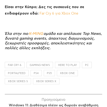
Είσαι στην Κύπρο; Δες τις συσκευές που σε
ενδιαφέρουν εδώ:
Far Cry 6 για Xbox One
Έλα στην πιο
K-MING
ομάδα και απόλαυσε Top News,
δυνατά gaming events, άπαιχτους διαγωνισμούς,
ξεχωριστές προσφορές, αποκλειστικότητες και
πολλές άλλες εκπλήξεις.
FAR CRY 6
GAMING NEWS
HERE TO PLAY
PC
PORTALFEED
PS4
PS5
XBOX ONE
XBOX SERIES S
XBOX SERIES X
Προηγούμενο
Windows 11: Διαθέσιμα πλέον ως δωρεάν αναβάθμιση