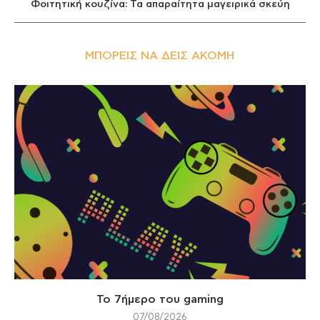
Φοιτητική κουζίνα: Τα απαραίτητα μαγειρικά σκεύη
ΜΠΟΡΕΊΣ ΝΑ ΔΕΙΣ ΑΚΌΜΗ
Το 7ήμερο του gaming
07/08/2026