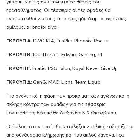
γκρουπ, για τις δύο τελευταίες θέσεις του
πρωταθλήματος. Οι τέσσερις αυτές ομάδες θα
ενσωματωθούν στους τέσσερις ήδη διαμορφωμένους
ομίλους, οι οποίοι είναι:
ΓΚΡΟΥΠ
Α
: DWG KIA, FunPlus Phoenix, Rogue
ΓΚΡΟΥΠ
Β
: 100 Thieves, Edward Gaming, T1
ΓΚΡΟΥΠ
Γ
: Fnatic, PSG Talon, Royal Never Give Up
ΓΚΡΟΥΠ
Δ
: Gen.G, MAD Lions, Team Liquid
Πιο αναλυτικά, η φάση των προκριματικών αγώνων και η
σκληρή κόντρα των ομάδων για τις τέσσερις
πολυπόθητες θέσεις θα διεξαχθεί 5-9 Οκτωβρίου.
Ο όμιλος, στον οποίο θα καταλήξουν τελικά, καθορίζεται
από συνδυασμό κλήρωσης και του απλού κανόνα, που