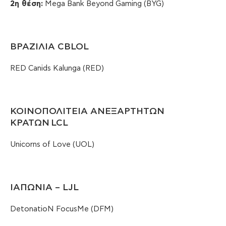
2η θέση:
Mega Bank Beyond Gaming (BYG)
ΒΡΑΖΙΛΙΑ CBLOL
RED Canids Kalunga (RED)
ΚΟΙΝΟΠΟΛΙΤΕΙΑ ΑΝΕΞΑΡΤΗΤΩΝ
ΚΡΑΤΩΝ LCL
Unicorns of Love (UOL)
ΙΑΠΩΝΙΑ – LJL
DetonatioN FocusMe (DFM)