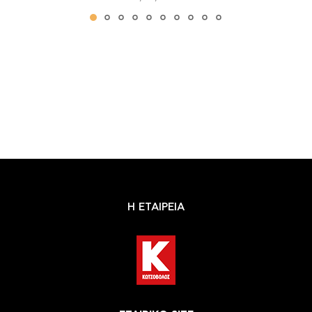
Η ΕΤΑΙΡΕΙΑ