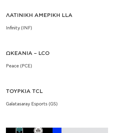
ΛΑΤΙΝΙΚΗ ΑΜΕΡΙΚΗ LLA
Infinity (INF)
ΩΚΕΑΝΙΑ – LCO
Peace (PCE)
ΤΟΥΡΚΙΑ TCL
Galatasaray Esports (GS)