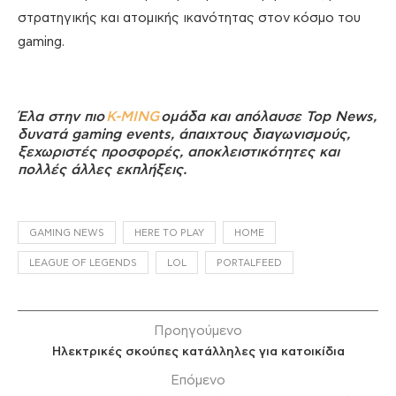
στρατηγικής και ατομικής ικανότητας στον κόσμο του
gaming.
Έλα στην πιο
K-MING
ομάδα και απόλαυσε Top News,
δυνατά gaming events, άπαιχτους διαγωνισμούς,
ξεχωριστές προσφορές, αποκλειστικότητες και
πολλές άλλες εκπλήξεις.
GAMING NEWS
HERE TO PLAY
HOME
LEAGUE OF LEGENDS
LOL
PORTALFEED
Προηγούμενο
Ηλεκτρικές σκούπες κατάλληλες για κατοικίδια
Επόμενο