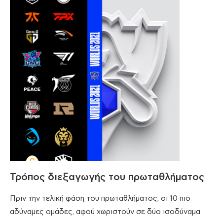
Τρόπος διεξαγωγής του πρωταθλήματος
Πριν την τελική φάση του πρωταθλήματος, οι 10 πιο
αδύναμες ομάδες, αφού χωριστούν σε δύο ισοδύναμα