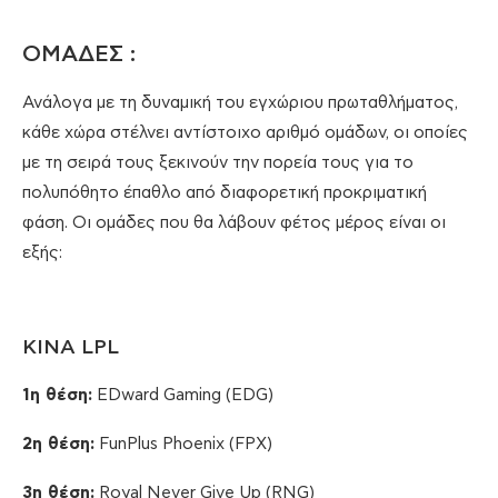
ΟΜΑΔΕΣ :
Ανάλογα με τη δυναμική του εγχώριου πρωταθλήματος,
κάθε χώρα στέλνει αντίστοιχο αριθμό ομάδων, οι οποίες
με τη σειρά τους ξεκινούν την πορεία τους για το
πολυπόθητο έπαθλο από διαφορετική προκριματική
φάση. Οι ομάδες που θα λάβουν φέτος μέρος είναι οι
εξής:
ΚΙΝΑ LPL
1η θέση:
EDward Gaming (EDG)
2η θέση:
FunPlus Phoenix (FPX)
3η θέση:
Royal Never Give Up (RNG)