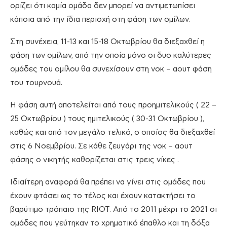
ορίζει ότι καμία ομάδα δεν μπορεί να αντιμετωπίσει
κάποια από την ίδια περιοχή στη φάση των ομίλων.
Στη συνέχεια, 11-13 και 15-18 Οκτωβρίου θα διεξαχθεί η
φάση των ομίλων, από την οποία μόνο οι δυο καλύτερες
ομάδες του ομίλου θα συνεχίσουν στη νοκ – αουτ φάση
του τουρνουά.
Η φάση αυτή αποτελείται από τους προημιτελικούς ( 22 –
25 Οκτωβρίου ) τους ημιτελικούς ( 30-31 Οκτωβρίου ),
καθώς και από τον μεγάλο τελικό, ο οποίος θα διεξαχθεί
στις 6 Νοεμβρίου. Σε κάθε ζευγάρι της νοκ – αουτ
φάσης ο νικητής καθορίζεται στις τρεις νίκες .
Ιδιαίτερη αναφορά θα πρέπει να γίνει στις ομάδες που
έχουν φτάσει ως το τέλος και έχουν κατακτήσει το
βαρύτιμο τρόπαιο της RIOT. Από το 2011 μέχρι το 2021 οι
ομάδες που γεύτηκαν το χρηματικό έπαθλο και τη δόξα