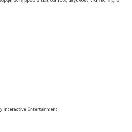
ορφη αυτή βραδιά είχε και τους μεγάλους νικητές της, οι
y Interactive Entertainment