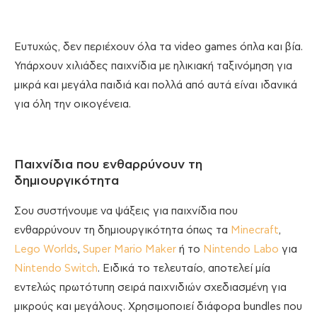
Ευτυχώς, δεν περιέχουν όλα τα video games όπλα και βία.
Υπάρχουν χιλιάδες παιχνίδια με ηλικιακή ταξινόμηση για
μικρά και μεγάλα παιδιά και πολλά από αυτά είναι ιδανικά
για όλη την οικογένεια.
Παιχνίδια που ενθαρρύνουν τη
δημιουργικότητα
Σου συστήνουμε να ψάξεις για παιχνίδια που
ενθαρρύνουν τη δημιουργικότητα όπως τα
Minecraft
,
Lego Worlds
,
Super Mario Maker
ή το
Nintendo Labo
για
Nintendo Switch
. Ειδικά το τελευταίο, αποτελεί μία
εντελώς πρωτότυπη σειρά παιχνιδιών σχεδιασμένη για
μικρούς και μεγάλους. Χρησιμοποιεί διάφορα bundles που