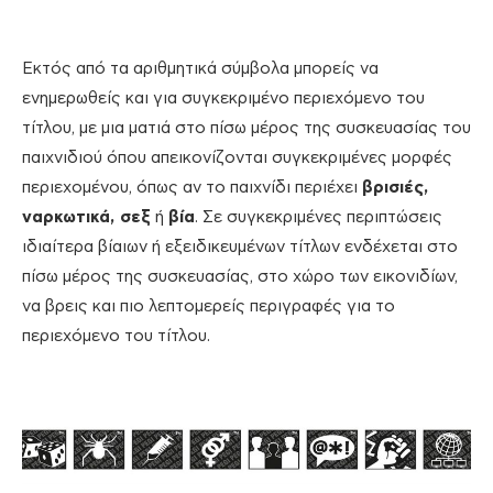
Εκτός από τα αριθμητικά σύμβολα μπορείς να
ενημερωθείς και για συγκεκριμένο περιεχόμενο του
τίτλου, με μια ματιά στο πίσω μέρος της συσκευασίας του
παιχνιδιού όπου απεικονίζονται συγκεκριμένες μορφές
περιεχομένου, όπως αν το παιχνίδι περιέχει
βρισιές,
ναρκωτικά, σεξ
ή
βία
. Σε συγκεκριμένες περιπτώσεις
ιδιαίτερα βίαιων ή εξειδικευμένων τίτλων ενδέχεται στο
πίσω μέρος της συσκευασίας, στο χώρο των εικονιδίων,
να βρεις και πιο λεπτομερείς περιγραφές για το
περιεχόμενο του τίτλου.