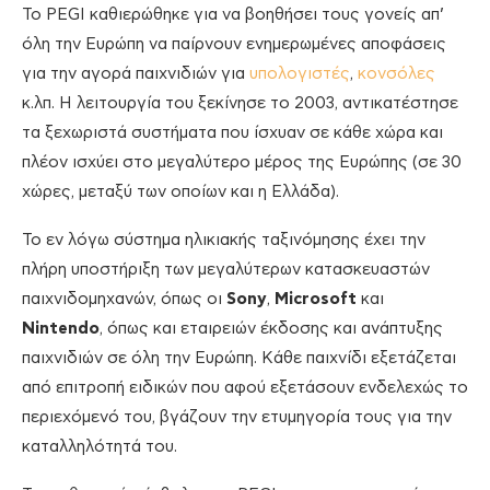
Το PEGI καθιερώθηκε για να βοηθήσει τους γονείς απ’
όλη την Ευρώπη να παίρνουν ενημερωμένες αποφάσεις
για την αγορά παιχνιδιών για
υπολογιστές
,
κονσόλες
κ.λπ. Η λειτουργία του ξεκίνησε το 2003, αντικατέστησε
τα ξεχωριστά συστήματα που ίσχυαν σε κάθε χώρα και
πλέον ισχύει στο μεγαλύτερο μέρος της Ευρώπης (σε 30
χώρες, μεταξύ των οποίων και η Ελλάδα).
Το εν λόγω σύστημα ηλικιακής ταξινόμησης έχει την
πλήρη υποστήριξη των μεγαλύτερων κατασκευαστών
παιχνιδομηχανών, όπως οι
Sony
,
Microsoft
και
Nintendo
, όπως και εταιρειών έκδοσης και ανάπτυξης
παιχνιδιών σε όλη την Ευρώπη. Κάθε παιχνίδι εξετάζεται
από επιτροπή ειδικών που αφού εξετάσουν ενδελεχώς το
περιεχόμενό του, βγάζουν την ετυμηγορία τους για την
καταλληλότητά του.