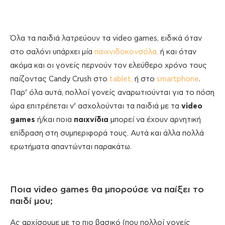
Όλα τα παιδιά λατρεύουν τα video games, ειδικά όταν
στο σαλόνι υπάρχει μία
παιχνιδοκονσόλα,
ή και όταν
ακόμα και οι γονείς περνούν τον ελεύθερο χρόνο τους
παίζοντας Candy Crush στο
tablet,
ή στο
smartphone
.
Παρ’ όλα αυτά, πολλοί γονείς αναρωτιούνται για το πόση
ώρα επιτρέπεται ν’ ασχολούνται τα παιδιά με τα
video
games
ή/και ποια
παιχνίδια
μπορεί να έχουν αρνητική
επίδραση στη συμπεριφορά τους. Αυτά και άλλα πολλά
ερωτήματα απαντώνται παρακάτω.
Ποια video games θα μπορούσε να παίξει το
παιδί μου;
Ας αρχίσουμε με το πιο βασικό (που πολλοί γονείς