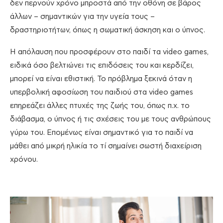
δεν περνούν χρόνο μπροστά από την οθόνη σε βάρος
άλλων – σημαντικών για την υγεία τους –
δραστηριοτήτων, όπως η σωματική άσκηση και ο ύπνος.
Η απόλαυση που προσφέρουν στο παιδί τα video games,
ειδικά όσο βελτιώνει τις επιδόσεις του και κερδίζει,
μπορεί να είναι εθιστική. Το πρόβλημα ξεκινά όταν η
υπερβολική αφοσίωση του παιδιού στα video games
επηρεάζει άλλες πτυχές της ζωής του, όπως π.χ. το
διάβασμα, ο ύπνος ή τις σχέσεις του με τους ανθρώπους
γύρω του. Επομένως είναι σημαντικό για το παιδί να
μάθει από μικρή ηλικία το τί σημαίνει σωστή διαχείριση
χρόνου.