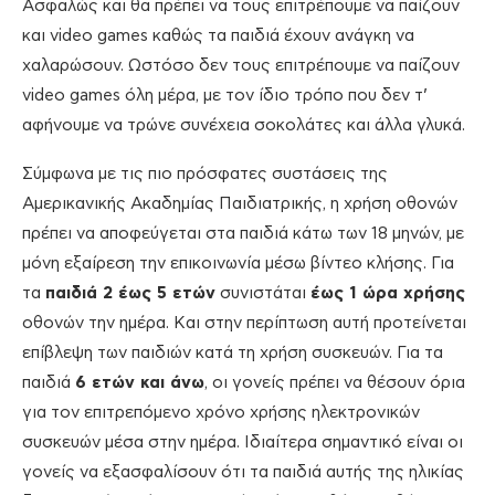
Ασφαλώς και θα πρέπει να τους επιτρέπουμε να παίζουν
και video games καθώς τα παιδιά έχουν ανάγκη να
χαλαρώσουν. Ωστόσο δεν τους επιτρέπουμε να παίζουν
video games όλη μέρα, με τον ίδιο τρόπο που δεν τ’
αφήνουμε να τρώνε συνέχεια σοκολάτες και άλλα γλυκά.
Σύμφωνα με τις πιο πρόσφατες συστάσεις της
Αμερικανικής Ακαδημίας Παιδιατρικής, η χρήση οθονών
πρέπει να αποφεύγεται στα παιδιά κάτω των 18 μηνών, με
μόνη εξαίρεση την επικοινωνία μέσω βίντεο κλήσης. Για
τα
παιδιά 2 έως 5 ετών
συνιστάται
έως 1 ώρα χρήσης
οθονών την ημέρα. Και στην περίπτωση αυτή προτείνεται
επίβλεψη των παιδιών κατά τη χρήση συσκευών. Για τα
παιδιά
6 ετών και άνω
, οι γονείς πρέπει να θέσουν όρια
για τον επιτρεπόμενο χρόνο χρήσης ηλεκτρονικών
συσκευών μέσα στην ημέρα. Ιδιαίτερα σημαντικό είναι οι
γονείς να εξασφαλίσουν ότι τα παιδιά αυτής της ηλικίας