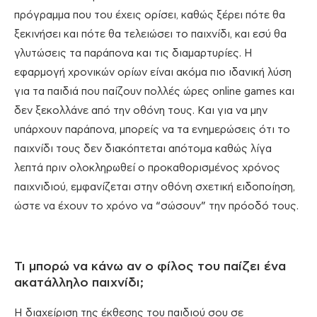
πρόγραμμα που του έχεις ορίσει, καθώς ξέρει πότε θα
ξεκινήσει και πότε θα τελειώσει το παιχνίδι, και εσύ θα
γλυτώσεις τα παράπονα και τις διαμαρτυρίες. Η
εφαρμογή χρονικών ορίων είναι ακόμα πιο ιδανική λύση
για τα παιδιά που παίζουν πολλές ώρες online games και
δεν ξεκολλάνε από την οθόνη τους. Και για να μην
υπάρχουν παράπονα, μπορείς να τα ενημερώσεις ότι το
παιχνίδι τους δεν διακόπτεται απότομα καθώς λίγα
λεπτά πριν ολοκληρωθεί ο προκαθορισμένος χρόνος
παιχνιδιού, εμφανίζεται στην οθόνη σχετική ειδοποίηση,
ώστε να έχουν το χρόνο να “σώσουν” την πρόοδό τους.
Τι μπορώ να κάνω αν ο φίλος του παίζει ένα
ακατάλληλο παιχνίδι;
Η διαχείριση της έκθεσης του παιδιού σου σε