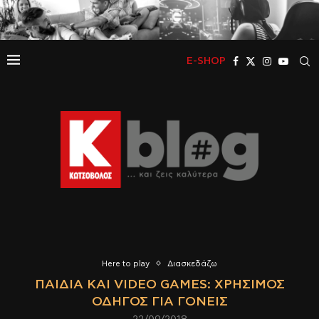
E-SHOP
Here to play
Διασκεδάζω
ΠΑΙΔΙΆ ΚΑΙ VIDEO GAMES: ΧΡΉΣΙΜΟΣ
ΟΔΗΓΌΣ ΓΙΑ ΓΟΝΕΊΣ