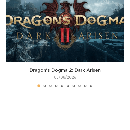
Dragon’s Dogma 2: Dark Arisen
03/08/2026