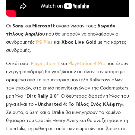
Οι
Sony
και
Microsoft
ανακοίνωσαν τους
δωρεάν
τίτλους Απριλίου
που θα μπορούν να απολαύσουν οι
συνδρομητές
PS Plus
και
Xbox Live Gold
με τις κάρτες
συνδρομής.
Οι κάτοχοι
PlayStation 4
και
PlayStation 4 Pro
που έχουν
ενεργή συνδρομή θα γκαζώσουν σε όλον τον κόσμο με
ορισμένα από τα πιο ιστορικά μοντέλα Rallycross όλων
των εποχών, στο επικό παιχνίδι αγώνων της Codemasters
με τίτλο “
Dirt Rally 2.0
”. Ο δεύτερος δωρεάν τίτλος του
μήνα είναι το
«Uncharted
4:
To Τέλος Ενός Κλέφτη
».
Σε αυτό, ο Sam και ο Drake θα κυνηγήσουν το χαμένο
θησαυρό του Captain Henry Avery και θα αναζητήσουν τη
Libertalia, τη μυθική ουτοπία των πειρατών που βρίσκεται