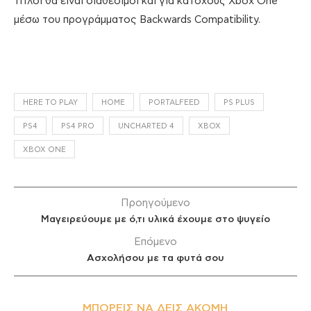
τίτλοι θα είναι διαθέσιμοι και για κατόχους Xbox One
μέσω του προγράμματος Backwards Compatibility.
HERE TO PLAY
HOME
PORTALFEED
PS PLUS
PS4
PS4 PRO
UNCHARTED 4
XBOX
XBOX ONE
Προηγούμενο
Μαγειρεύουμε με ό,τι υλικά έχουμε στο ψυγείο
Επόμενο
Ασχολήσου με τα φυτά σου
ΜΠΟΡΕΊΣ ΝΑ ΔΕΙΣ ΑΚΌΜΗ