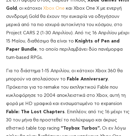
Σε ό,τι αφορά στους δωρεάν τίτλους
Xbox Games With
Gold
, οι κάτοχοι
Xbox One
και Xbox One X με ενεργή
συνδρομή Gold θα έχουν την ευκαιρία να οδηγήσουν
μερικά από τα πιο ισχυρά αυτοκίνητα του κόσμου, στο
Project CARS 2 (1-30 Απριλίου). Από τις 16 Απριλίου μέχρι
15 Μαΐου, διαθέσιμο θα είναι το
Knights of Pen and
Paper Bundle
, το οποίο περιλαμβάνει δύο πανέμορφα
turn-based RPGs.
Για το διάστημα 1-15 Απριλίου, οι κάτοχοι Xbox 360 θα
μπορούν να απολαύσουν το
Fable Anniversary
.
Πρόκειται για το remake του εκπληκτικού Fable που
κυκλοφόρησε το 2004 αποκλειστικά στο Xbox, αυτή τη
φορά με HD γραφικά και ενσωματωμένο το expansion
Fable: The Lost Chapters
. Επιπλέον, από τις 16 μέχρι τις
30 του μήνα θα προστεθεί το πολύχρωμο και άκρως
εθιστικό table top racing
“Toybox Turbos”.
Οι εν λόγω