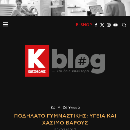
E-SHOP
Ζώ
Ζώ Υγιεινά
ΠΟΔΉΛΑΤΟ ΓΥΜΝΑΣΤΙΚΉΣ: ΥΓΕΊΑ ΚΑΙ
ΧΆΣΙΜΟ ΒΆΡΟΥΣ