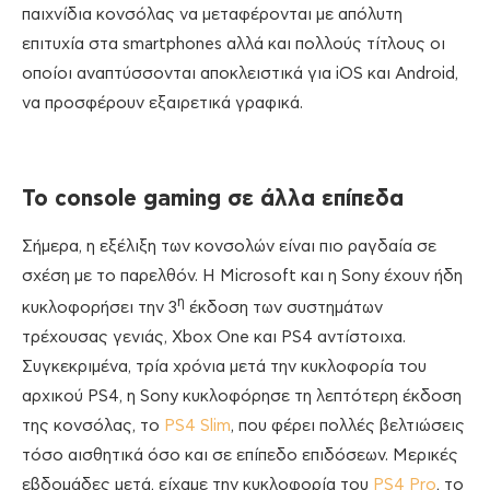
παιχνίδια κονσόλας να μεταφέρονται με απόλυτη
επιτυχία στα smartphones αλλά και πολλούς τίτλους οι
οποίοι αναπτύσσονται αποκλειστικά για iOS και Android,
να προσφέρουν εξαιρετικά γραφικά.
Το
console
gaming σε άλλα επίπεδα
Σήμερα, η εξέλιξη των κονσολών είναι πιο ραγδαία σε
σχέση με το παρελθόν. Η Microsoft και η Sony έχουν ήδη
η
κυκλοφορήσει την 3
έκδοση των συστημάτων
τρέχουσας γενιάς, Xbox One και PS4 αντίστοιχα.
Συγκεκριμένα, τρία χρόνια μετά την κυκλοφορία του
αρχικού PS4, η Sony κυκλοφόρησε τη λεπτότερη έκδοση
της κονσόλας, το
PS4 Slim
, που φέρει πολλές βελτιώσεις
τόσο αισθητικά όσο και σε επίπεδο επιδόσεων. Μερικές
εβδομάδες μετά, είχαμε την κυκλοφορία του
PS4 Pro
, το