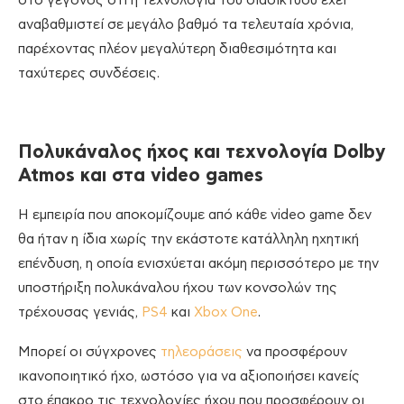
στο γεγονός ότι η τεχνολογία του διαδικτύου έχει
αναβαθμιστεί σε μεγάλο βαθμό τα τελευταία χρόνια,
παρέχοντας πλέον μεγαλύτερη διαθεσιμότητα και
ταχύτερες συνδέσεις.
Πολυκάναλος ήχος και τεχνολογία
Dolby
Atmos και στα
video
games
H εμπειρία που αποκομίζουμε από κάθε video game δεν
θα ήταν η ίδια χωρίς την εκάστοτε κατάλληλη ηχητική
επένδυση, η οποία ενισχύεται ακόμη περισσότερο με την
υποστήριξη πολυκάναλου ήχου των κονσολών της
τρέχουσας γενιάς,
PS4
και
Xbox One
.
Μπορεί οι σύγχρονες
τηλεοράσεις
να προσφέρουν
ικανοποιητικό ήχο, ωστόσο για να αξιοποιήσει κανείς
στο έπακρο τις τεχνολογίες ήχου που προσφέρουν οι