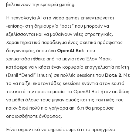
βελτιώνουν την εμπειρία gaming.
Η τεχνολογία ΑΙ στα video games επικεντρώνεται
-επίσης- στη δημιουργία “bots” που μπορούν να
εξελίσσονται και να μαθαίνουν νέες στρατηγικές.
Χαρακτηριστικό παράδειγμα ένας σχετικά πρόσφατος
διαγωνισμός, όπου ένα
OpenAI Bot
-που
χρηματοδοτήθηκε από το μεγιστάνα Έλον Μασκ-
κατάφερε να νικήσει έναν κορυφαίο επαγγελματία παίκτη
(Danil “Dendi” Ishutin) σε πολλές sessions του
Dota 2
. Με
το να παίζει εκατοντάδες sessions ενάντια στον εαυτό
του κατά την προετοιμασία, το OpenAI Bot ήταν σε θέση
να μάθει όλους τους μηχανισμούς και τις τακτικές του
παιχνιδιού πολύ πιο γρήγορα απ’ ό,τι θα μπορούσε
οποιοσδήποτε άνθρωπος.
Είναι σημαντικό να σημειώσουμε ότι το προηγμένο