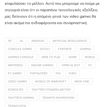
επιφυλάσσει το μέλλον. Αυτό που μπορούμε να πούμε με
σιγουριά είναι ότι οι παραπάνω τεχνολογικές εξελίξεις
μας δείχνουν ότι η επόμενη γενιά των video games θα
είναι ακόμα πιο ενδιαφέρουσα και συναρπαστική.
3D
AL
ANDROID
ARTIFICIAL INTELLIGENCE
CONSOLE GAMER
DOTA 2
FORTNITE
GAMING
GAMING CONSOLE
HERE TO PLAY
HOME
MOBILE
NINTENDO
ONLINE GAMING
OPEN AL BOT
PC
PC GAMES
PORTALFEED
PS4
PUBG
VIDEO GAMES
WORLD OF WARCRAFT
XBOX ONE
ΚΟΝΣΌΛΕΣ
ΤΑΧΎΤΕΡΗ ΣΎΝΔΕΣΗ ΔΙΚΤΎΟΥ
ΤΑΧΥΤΕΡΟ GAMING
ΤΕΧΝΗΤΉ ΝΟΗΜΟΣΎΝΗ
ΤΕΧΝΟΛΟΓΊΑ