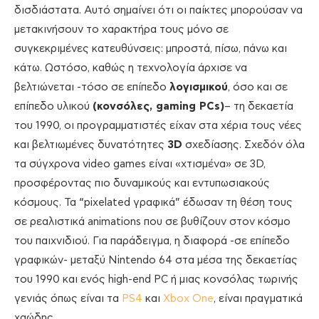
δισδιάστατα. Αυτό σημαίνει ότι οι παίκτες μπορούσαν να
μετακινήσουν το χαρακτήρα τους μόνο σε
συγκεκριμένες κατευθύνσεις: μπροστά, πίσω, πάνω και
κάτω. Ωστόσο, καθώς η τεχνολογία άρχισε να
βελτιώνεται -τόσο σε επίπεδο
λογισμικού
, όσο και σε
επίπεδο υλικού
(κονσόλες, gaming PCs)
– τη δεκαετία
του 1990, οι προγραμματιστές είχαν στα χέρια τους νέες
και βελτιωμένες δυνατότητες
3D
σχεδίασης. Σχεδόν όλα
τα σύγχρονα video games είναι «χτισμένα» σε 3D,
προσφέροντας πιο δυναμικούς και εντυπωσιακούς
κόσμους. Τα “pixelated γραφικά” έδωσαν τη θέση τους
σε ρεαλιστικά animations που σε βυθίζουν στον κόσμο
του παιχνιδιού. Για παράδειγμα, η διαφορά -σε επίπεδο
γραφικών- μεταξύ Nintendo 64 στα μέσα της δεκαετίας
του 1990 και ενός high-end PC ή μιας κονσόλας τωρινής
γενιάς όπως είναι τα
PS4
και
Xbox One
, είναι πραγματικά
χαώδης.