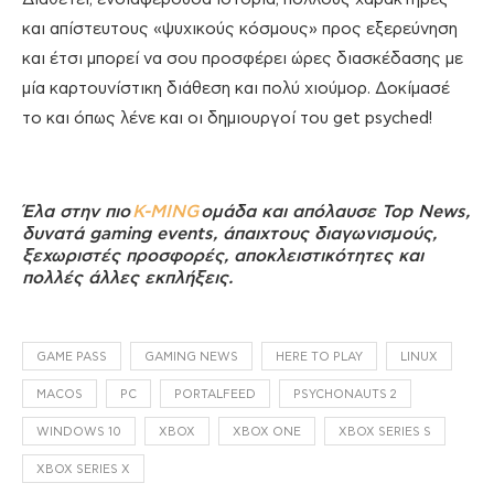
και απίστευτους «ψυχικούς κόσμους» προς εξερεύνηση
και έτσι μπορεί να σου προσφέρει ώρες διασκέδασης με
μία καρτουνίστικη διάθεση και πολύ χιούμορ. Δοκίμασέ
το και όπως λένε και οι δημιουργοί του get psyched!
Έλα στην πιο
K-MING
ομάδα και απόλαυσε Top News,
δυνατά gaming events, άπαιχτους διαγωνισμούς,
ξεχωριστές προσφορές, αποκλειστικότητες και
πολλές άλλες εκπλήξεις.
GAME PASS
GAMING NEWS
HERE TO PLAY
LINUX
MACOS
PC
PORTALFEED
PSYCHONAUTS 2
WINDOWS 10
XBOX
XBOX ONE
XBOX SERIES S
XBOX SERIES X