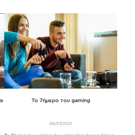
αι
To 7ήμερο του gaming
04/07/2021