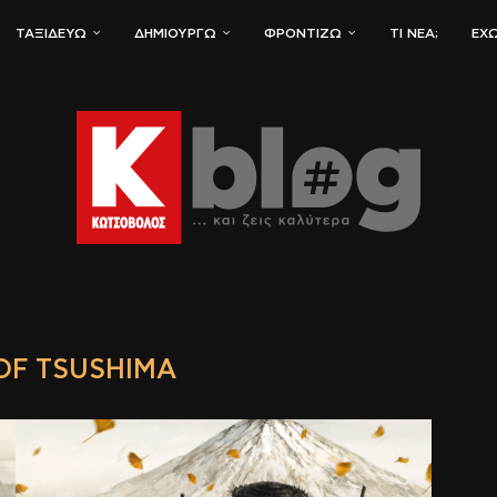
ΤΑΞΙΔΕΎΩ
ΔΗΜΙΟΥΡΓΏ
ΦΡΟΝΤΊΖΩ
ΤΙ ΝΈΑ;
ΈΧΩ
OF TSUSHIMA