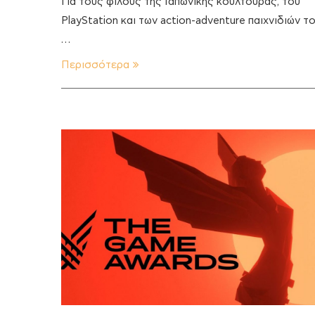
Για τους φίλους της Ιαπωνικής κουλτούρας, του
PlayStation και των action-adventure παιχνιδιών τ
…
Περισσότερα