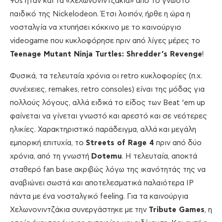
90s ήταν και τα «Χελωνονιντζάκια» από το γνωστό
παιδικό της Nickelodeon. Έτσι λοιπόν, ήρθε η ώρα η
νοσταλγία να χτυπήσει κόκκινο με το καινούργιο
videogame που κυκλοφόρησε πριν από λίγες μέρες το
Teenage
Mutant
Ninja
Turtles:
Shredder’
s
Revenge
!
Φυσικά, τα τελευταία χρόνια οι retro κυκλοφορίες (π.χ.
συνέχειες, remakes, retro consoles) είναι της μόδας για
πολλούς λόγους, αλλά ειδικά το είδος των Beat ‘em up
φαίνεται να γίνεται γνωστό και αρεστό και σε νεότερες
ηλικίες. Χαρακτηριστικό παράδειγμα, αλλά και μεγάλη
εμπορική επιτυχία, το
Streets
of
Rage 4
πριν από δύο
χρόνια, από τη γνωστή
Dotemu
. Η τελευταία, αποκτά
σταθερό fan base ακριβώς λόγω της ικανότητάς της να
αναβιώνει σωστά και αποτελεσματικά παλαιότερα IP
πάντα με ένα νοσταλγικό feeling. Για τα καινούργια
Χελωνονιντζάκια συνεργάστηκε με την
Tribute
Games
, η