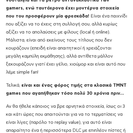
νοσταλγία και τα ρετρό αντανακλαστικά των
gamers, ενώ ταυτόχρονα έχει μοντέρνα στοιχεία
που του προσφέρουν μία φρεσκάδα!
Είναι ένα παιχνίδι
που αξίζει να το έχεις στη συλλογή σου, αλλά κυρίως
αξίζει να το απολαύσεις με φίλους (local ή online).
Μάλιστα, είναι από εκείνους τους τίτλους που δεν
κουράζουν (επειδή είναι απαιτητικοί ή χρειάζονται
μεγάλη καμπύλη εκμάθησης), αλλά αντίθετα μάλλον
ξεκουράζουν γιατί έχει γέλιο, χιούμορ και είναι αυτό που
λέμε simple fan!
Τελικά,
είναι και ένας φόρος τιμής στα κλασικά
TMNT
games που αγαπήθηκαν τόσο πολύ 30 χρόνια πριν…
Αν θα ήθελε κάποιος να βρε αρνητικά στοιχεία, ίσως οι 3
και κάτι ώρες που απαιτούνται για να το τερματίσεις να
είναι λίγες (παρόλο το replay value), για αυτό είναι
απαραίτητο ένα ή περισσότερα DLC με επιπλέον πίστες ή