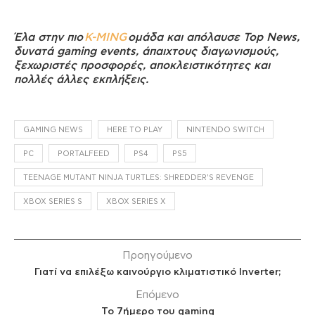
Έλα στην πιο
K-MING
ομάδα και απόλαυσε Top News,
δυνατά gaming events, άπαιχτους διαγωνισμούς,
ξεχωριστές προσφορές, αποκλειστικότητες και
πολλές άλλες εκπλήξεις.
GAMING NEWS
HERE TO PLAY
NINTENDO SWITCH
PC
PORTALFEED
PS4
PS5
TEENAGE MUTANT NINJA TURTLES: SHREDDER'S REVENGE
XBOX SERIES S
XBOX SERIES X
Προηγούμενο
Γιατί να επιλέξω καινούργιο κλιματιστικό Inverter;
Επόμενο
Το 7ήμερο του gaming