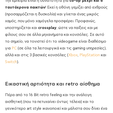
την εμπειρία είναι η δυνατότητα για
co-
op μέχρι και 6
ταυτόχρονα παικτών
! Εκεί η οθόνη γεμίζει από εχθρούς
(προσαρμόζεται η δυσκολία) και γίνεται ένας μικρός
χαμός, που μόνο χαμόγελα προσφέρει. Προφανώς,
υποστηρίζεται και
crossplay
, ώστε να παίξεις και με
φίλους σου σε άλλα μηχανήματα και κονσόλες. Σε αυτό
το σημείο, να τονιστεί ότι το videogame είναι διαθέσιμο
για
PC
(σε όλα τα λειτουργικά και τις gaming υπηρεσίες),
αλλά και στις 3 βασικές κονσόλες (
Xbox
,
PlayStation
και
Switch
).
Εικαστική αρτιότητα και retro αίσθημα
Πέρα από το 16 Bit retro feeling και την ανάλογη
αισθητική (που τα πετυχαίνει όντως τέλεια) και το
γενικότερο art style ικανοποιεί και μάλιστα σου δίνει ένα