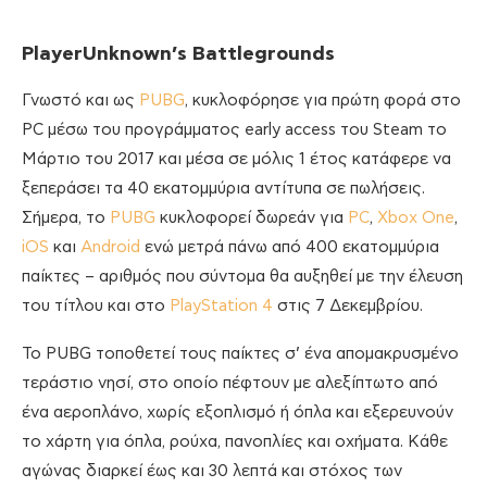
PlayerUnknown’
s
Battlegrounds
Γνωστό και ως
PUBG
, κυκλοφόρησε για πρώτη φορά στο
PC μέσω του προγράμματος early access του Steam το
Μάρτιο του 2017 και μέσα σε μόλις 1 έτος κατάφερε να
ξεπεράσει τα 40 εκατομμύρια αντίτυπα σε πωλήσεις.
Σήμερα, το
PUBG
κυκλοφορεί δωρεάν για
PC
,
Xbox One
,
iOS
και
Android
ενώ μετρά πάνω από 400 εκατομμύρια
παίκτες – αριθμός που σύντομα θα αυξηθεί με την έλευση
του τίτλου και στο
PlayStation 4
στις 7 Δεκεμβρίου.
Το PUBG τοποθετεί τους παίκτες σ’ ένα απομακρυσμένο
τεράστιο νησί, στο οποίο πέφτουν με αλεξίπτωτο από
ένα αεροπλάνο, χωρίς εξοπλισμό ή όπλα και εξερευνούν
το χάρτη για όπλα, ρούχα, πανοπλίες και οχήματα. Κάθε
αγώνας διαρκεί έως και 30 λεπτά και στόχος των