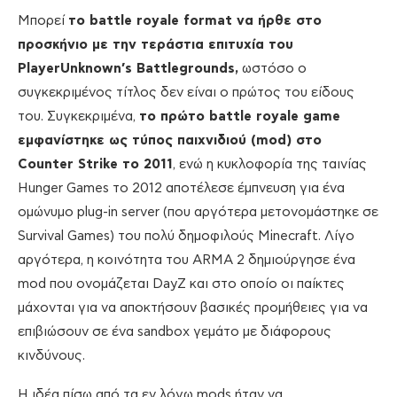
Μπορεί
το battle royale format να ήρθε στο
προσκήνιο με την τεράστια επιτυχία του
PlayerUnknown’s Battlegrounds,
ωστόσο ο
συγκεκριμένος τίτλος δεν είναι ο πρώτος του είδους
του. Συγκεκριμένα,
το πρώτο battle royale game
εμφανίστηκε ως τύπος παιχνιδιού (mod) στο
Counter Strike το 2011
, ενώ η κυκλοφορία της ταινίας
Hunger Games το 2012 αποτέλεσε έμπνευση για ένα
ομώνυμο plug-in server (που αργότερα μετονομάστηκε σε
Survival Games) του πολύ δημοφιλούς Minecraft. Λίγο
αργότερα, η κοινότητα του ARMA 2 δημιούργησε ένα
mod που ονομάζεται DayZ και στο οποίο οι παίκτες
μάχονται για να αποκτήσουν βασικές προμήθειες για να
επιβιώσουν σε ένα sandbox γεμάτο με διάφορους
κινδύνους.
Η ιδέα πίσω από τα εν λόγω mods ήταν να