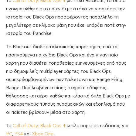
το
Call of Duty: Black Ops 4
με τίτλο Blackout, το οποίο
ενσωματώθηκε στο παιχνίδι με στόχο να γιορτάσει την
ιστορία του Black Ops προσφέροντας παράλληλα τη
μεγαλύτερη σε κλίμακα μάχη που έχει υπάρξει ποτέ στην
ιστορία του franchise.
Το Blackout διαθέτει κλασικούς χαρακτήρες από τα
προηγούμενα παιχνίδια Black Ops και ένα γιγαντιαίο
χάρτη που διαθέτει τοποθεσίες εμπνευσμένες από τους
πιο δημοφιλείς multiplayer χάρτες του Black Ops,
συμπεριλαμβανομένων των Nuketown και Range Firing
Range. Περιλαμβάνει επίσης οχήματα εδάφους,
θάλασσας και αέρα, καθώς και κλασικά όπλα Black Ops με
διαφορετικούς τύπους πυρομαχικών και εξοπλισμό που
οι παίκτες βρίσκουν μέσα στο χάρτη.
Το
Call of Duty: Black Ops 4
κυκλοφορεί σε εκδόσεις για
PC
,
PS4
και
Xbox One
.