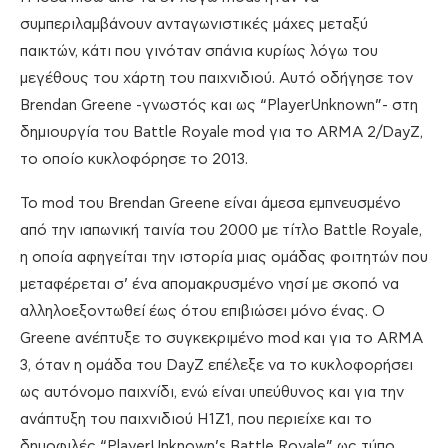
συμπεριλαμβάνουν ανταγωνιστικές μάχες μεταξύ
παικτών, κάτι που γινόταν σπάνια κυρίως λόγω του
μεγέθους του χάρτη του παιχνιδιού. Αυτό οδήγησε τον
Brendan Greene -γνωστός και ως “PlayerUnknown”- στη
δημιουργία του Battle Royale mod για το ARMA 2/DayZ,
το οποίο κυκλοφόρησε το 2013.
Το mod του Brendan Greene είναι άμεσα εμπνευσμένο
από την ιαπωνική ταινία του 2000 με τίτλο Battle Royale,
η οποία αφηγείται την ιστορία μιας ομάδας φοιτητών που
μεταφέρεται σ’ ένα απομακρυσμένο νησί με σκοπό να
αλληλοεξοντωθεί έως ότου επιβιώσει μόνο ένας. Ο
Greene ανέπτυξε το συγκεκριμένο mod και για το ARMA
3, όταν η ομάδα του DayZ επέλεξε να το κυκλοφορήσει
ως αυτόνομο παιχνίδι, ενώ είναι υπεύθυνος και για την
ανάπτυξη του παιχνιδιού H1Z1, που περιείχε και το
δημοφιλές “PlayerUnknown’s Battle Royale” ως τύπο