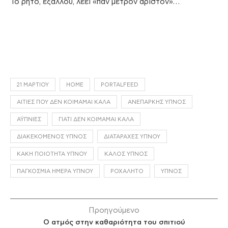
Το ρητό, εξάλλου, λέει «παν μέτρον άριστον»…
21 ΜΑΡΤΊΟΥ
HOME
PORTALFEED
ΑΙΤΊΕΣ ΠΟΥ ΔΕΝ ΚΟΙΜΆΜΑΙ ΚΑΛΆ
ΑΝΕΠΑΡΚΉΣ ΎΠΝΟΣ
ΑΫΠΝΊΕΣ
ΓΙΑΤΊ ΔΕΝ ΚΟΙΜΆΜΑΙ ΚΑΛΆ
ΔΙΑΚΕΚΟΜΈΝΟΣ ΎΠΝΟΣ
ΔΙΑΤΑΡΑΧΈΣ ΎΠΝΟΥ
ΚΑΚΉ ΠΟΙΌΤΗΤΑ ΎΠΝΟΥ
ΚΑΛΌΣ ΎΠΝΟΣ
ΠΑΓΚΌΣΜΙΑ ΗΜΈΡΑ ΎΠΝΟΥ
ΡΟΧΑΛΗΤΌ
ΎΠΝΟΣ
Προηγούμενο
Ο ατμός στην καθαριότητα του σπιτιού