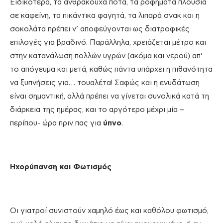
Ειδικότερα, τα ανθρακούχα ποτά, τα ροφήματα πλούσια
σε καφεΐνη, τα πικάντικα φαγητά, τα λιπαρά σνακ και η
σοκολάτα πρέπει ν’ αποφεύγονται ως διατροφικές
επιλογές για βραδινό. Παράλληλα, χρειάζεται μέτρο και
στην κατανάλωση πολλών υγρών (ακόμα και νερού) απ’
το απόγευμα και μετά, καθώς πάντα υπάρχει η πιθανότητα
να ξυπνήσεις για… τουαλέτα! Σαφώς και η ενυδάτωση
είναι σημαντική, αλλά πρέπει να γίνεται συνολικά κατά τη
διάρκεια της ημέρας, και το αργότερο μέχρι μία –
περίπου- ώρα πριν πας για
ύπνο
.
Ηχορύπανση και Φωτισμός
Οι γιατροί συνιστούν χαμηλό έως και καθόλου φωτισμό,