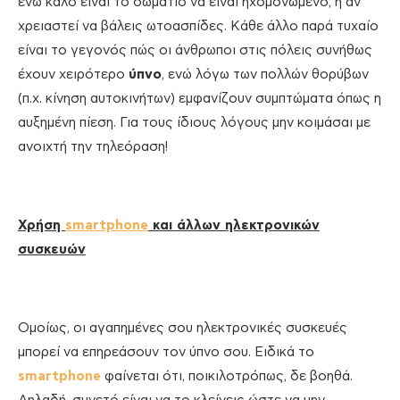
ενώ καλό είναι το δωμάτιο να είναι ηχομονωμένο, ή αν
χρειαστεί να βάλεις ωτοασπίδες. Κάθε άλλο παρά τυχαίο
είναι το γεγονός πώς οι άνθρωποι στις πόλεις συνήθως
έχουν χειρότερο
ύπνο
, ενώ λόγω των πολλών θορύβων
(π.χ. κίνηση αυτοκινήτων) εμφανίζουν συμπτώματα όπως η
αυξημένη πίεση. Για τους ίδιους λόγους μην κοιμάσαι με
ανοιχτή την τηλεόραση!
Χρήση
smartphone
και άλλων ηλεκτρονικών
συσκευών
Ομοίως, οι αγαπημένες σου ηλεκτρονικές συσκευές
μπορεί να επηρεάσουν τον ύπνο σου. Ειδικά το
smartphone
φαίνεται ότι, ποικιλοτρόπως, δε βοηθά.