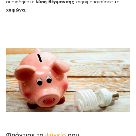
οποιαδήποτε
λύση θέρμανσης
χρησιμοποιούσες το
χειμώνα
.
Φρόντισε το
ψυγείο
σου