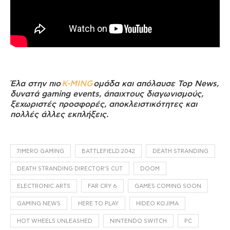
Έλα στην πιο
K-MING
ομάδα και απόλαυσε Top News,
δυνατά gaming events, άπαιχτους διαγωνισμούς,
ξεχωριστές προσφορές, αποκλειστικότητες και
πολλές άλλες εκπλήξεις.
7IMERO GAMING
BATTLEFIELD 2042
DEATH STRANDING
DEATH STRANDING DIRECTOR’S CUT
DOOM
ELECTRONIC ARTS
FAR CRY 6
GAMES COMING SOON
GAMING NEWS
HERE TO PLAY
HIDEO KOJIMA
HOT WHEELS UNLEASHED
NINTENDO SWITCH
PC