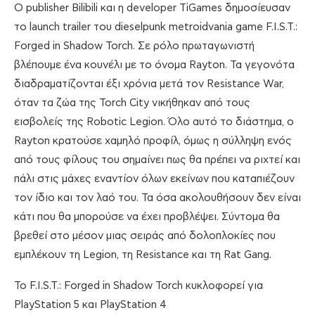
Ο publisher Bilibili και η developer TiGames δημοσίευσαν
το launch trailer του dieselpunk metroidvania game F.I.S.T.:
Forged in Shadow Torch. Σε ρόλο πρωταγωνιστή
βλέπουμε ένα κουνέλι με το όνομα Rayton. Τα γεγονότα
διαδραματίζονται έξι χρόνια μετά τον Resistance War,
όταν τα ζώα της Torch City νικήθηκαν από τους
εισβολείς της Robotic Legion. Όλο αυτό το διάστημα, ο
Rayton κρατούσε χαμηλό προφίλ, όμως η σύλληψη ενός
από τους φίλους του σημαίνει πως θα πρέπει να ριχτεί και
πάλι στις μάχες εναντίον όλων εκείνων που καταπιέζουν
τον ίδιο και τον λαό του. Τα όσα ακολουθήσουν δεν είναι
κάτι που θα μπορούσε να έχει προβλέψει. Σύντομα θα
βρεθεί στο μέσον μιας σειράς από δολοπλοκίες που
εμπλέκουν τη Legion, τη Resistance και τη Rat Gang.
Το F.I.S.T.: Forged in Shadow Torch κυκλοφορεί για
PlayStation 5 και PlayStation 4