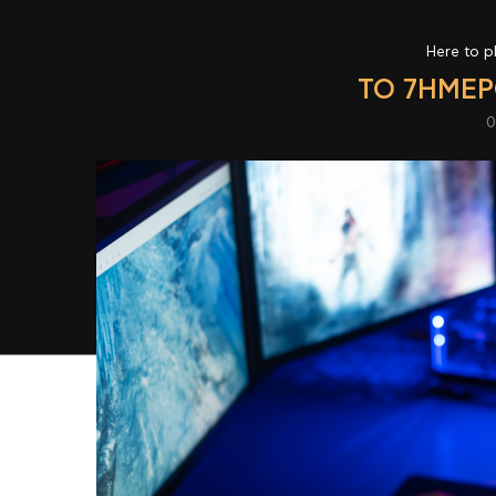
Here to p
ΤΟ 7ΉΜΕΡ
0