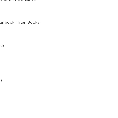
tal book (Titan Books)
ld)
)