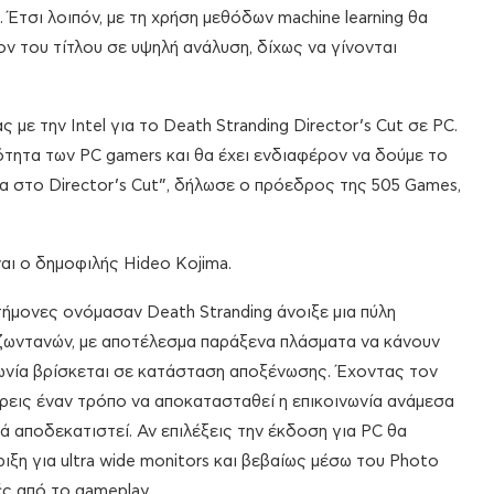
 Έτσι λοιπόν, με τη χρήση μεθόδων machine learning θα
ν του τίτλου σε υψηλή ανάλυση, δίχως να γίνονται
με την Intel για το Death Stranding Director’s Cut σε PC.
ότητα των PC gamers και θα έχει ενδιαφέρον να δούμε το
ία στο Director’s Cut”, δήλωσε ο πρόεδρος της 505 Games,
ναι ο δημοφιλής Hideo Kojima.
ήμονες ονόμασαν Death Stranding άνοιξε μια πύλη
ζωντανών, με αποτέλεσμα παράξενα πλάσματα να κάνουν
ινωνία βρίσκεται σε κατάσταση αποξένωσης. Έχοντας τον
βρεις έναν τρόπο να αποκατασταθεί η επικοινωνία ανάμεσα
κά αποδεκατιστεί. Αν επιλέξεις την έκδοση για PC θα
η για ultra wide monitors και βεβαίως μέσω του Photo
ς από το gameplay.