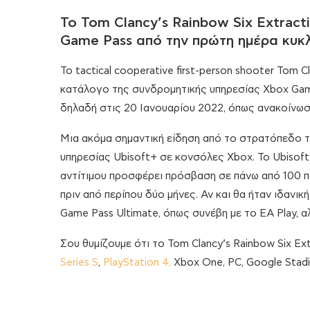
Το Tom Clancy’s Rainbow Six Extrac
Game Pass από την πρώτη ημέρα κυκ
Το tactical cooperative first-person shooter Tom 
κατάλογο της συνδρομητικής υπηρεσίας Xbox Game 
δηλαδή στις 20 Ιανουαρίου 2022, όπως ανακοίνωσα
Μια ακόμα σημαντική είδηση από το στρατόπεδο της
υπηρεσίας Ubisoft+ σε κονσόλες Xbox. Το Ubisoft+
αντίτιμου προσφέρει πρόσβαση σε πάνω από 100 πα
πριν από περίπου δύο μήνες. Αν και θα ήταν ιδανι
Game Pass Ultimate, όπως συνέβη με το ΕΑ Play, α
Σου θυμίζουμε ότι το Tom Clancy’s Rainbow Six Ex
Series S
,
PlayStation 4,
Xbox One, PC, Google Stadi