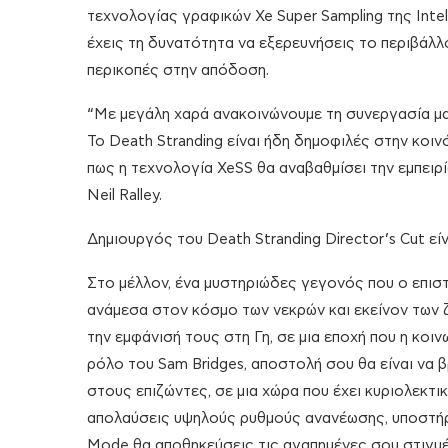
τεχνολογίας γραφικών Xe Super Sampling της Intel.
έχεις τη δυνατότητα να εξερευνήσεις το περιβάλλο
περικοπές στην απόδοση.
“Με μεγάλη χαρά ανακοινώνουμε τη συνεργασία μας 
Το Death Stranding είναι ήδη δημοφιλές στην κοιν
πως η τεχνολογία XeSS θα αναβαθμίσει την εμπειρ
Neil Ralley.
Δημιουργός του Death Stranding Director’s Cut εί
Στο μέλλον, ένα μυστηριώδες γεγονός που ο επιστ
ανάμεσα στον κόσμο των νεκρών και εκείνον των 
την εμφάνισή τους στη Γη, σε μια εποχή που η κο
ρόλο του Sam Bridges, αποστολή σου θα είναι να 
στους επιζώντες, σε μια χώρα που έχει κυριολεκτι
απολαύσεις υψηλούς ρυθμούς ανανέωσης, υποστήριξ
Mode θα αποθηκεύσεις τις αγαπημένες σου στιγμέ