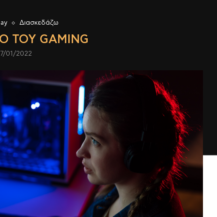
lay
Διασκεδάζω
Ο ΤΟΥ GAMING
7/01/2022