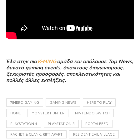
Έλα στην πιο
K-MING
ομάδα και απόλαυσε Top News,
δυνατά gaming events, άπαιχτους διαγωνισμούς,
ξεχωριστές προσφορές, αποκλειστικότητες και
πολλές άλλες εκπλήξεις.
7IMERO GAMING
GAMING NEWS
HERE TO PLAY
HOME
MONSTER HUNTER
NINTENDO SWITCH
PLAYSTATION 4
PLAYSTATION 5
PORTALFEED
RACHET & CLANK: RIFT APART
RESIDENT EVIL VILLAGE