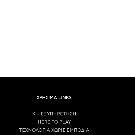
Η Bethesda «κλείδωσε» τη μηχανή
Το 7ήμερο του gami
του The Elder...
24/07/2026
27/07/2026
ΧΡΗΣΙΜΑ LINKS
Κ – ΕΞΥΠΗΡΕΤΗΣΗ
HERE TO PLAY
ΤΕΧΝΟΛΟΓΙΑ ΧΩΡΙΣ ΕΜΠΟΔΙΑ