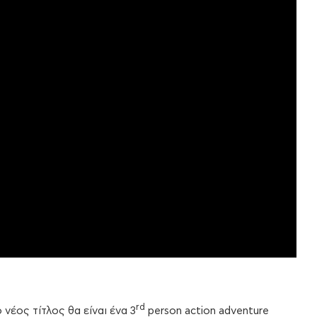
rd
 νέος τίτλος θα είναι ένα 3
person action adventure