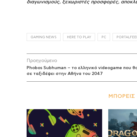
διαγωνισμούς, ξεχωριστές προσφορές, αποκλει
GAMING NEWS
HERE TO PLAY
PC
PORTALFEE
Προηγούμενο
Phobos Subhuman – το ελληνικό videogame που θ
σε ταξιδέψει στην Αθήνα του 2047
ΜΠΟΡΕΊΣ 