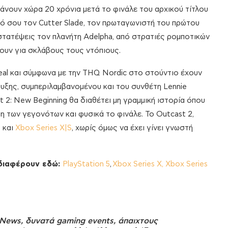
άνουν χώρα 20 χρόνια μετά το φινάλε του αρχικού τίτλου
γχό σου τον Cutter Slade, τον πρωταγωνιστή του πρώτου
ροστατέψεις τον πλανήτη Adelpha, από στρατιές ρομποτικών
ουν για σκλάβους τους ντόπιους.
peal και σύμφωνα με την THQ Nordic στο στούντιο έχουν
υξης, συμπεριλαμβανομένου και του συνθέτη Lennie
t 2: New Beginning θα διαθέτει μη γραμμική ιστορία όπου
η των γεγονότων και φυσικά το φινάλε. Το Outcast 2,
5
και
Xbox Series X|S
, χωρίς όμως να έχει γίνει γνωστή
νδιαφέρουν εδώ:
PlayStation 5
,
Xbox Series X, Xbox Series
News, δυνατά gaming events, άπαιχτους