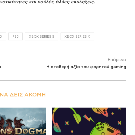
στικότητες και πολλές άλλες εκπλήξεις.
D
PS5
XBOX SERIES S
XBOX SERIES X
Επόμενο
α
Η σταθερή αξία του φορητού gaming
ΝΑ ΔΕΙΣ ΑΚΌΜΗ