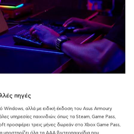
λλές πηγές
ό Windows, αλλά με ειδική έκδοση του Asus Armoury
γάλες υπηρεσίες παιχνιδιών, όπως τα Steam, Game Pass,
soft προσφέρει τρεις μήνες δωρεάν στο Xbox Game Pass,
οία υποστηρίζει όλα τα AAA βιντεοπαιχνίδια που