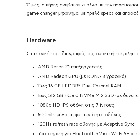
Όμως, ο πήχης ανεβαίνει κι άλλο με την παρουσία
game changer μηχάνημα, με τρελά specs και απροσδ
Hardware
Οι τεχνικές προδιαγραφές της συσκευής περιληπτικ
AMD Ryzen Z1 επεξεργαστής
AMD Radeon GPU (με RDNA 3 γραφικά)
Έως 16 GB LPDDR5 Dual Channel RAM
Έως 512 GB PCle 0 NVMe M.2 SSD (με δυνατ
1080p HD IPS οθόνη στις 7 ίντσες
500 nits μέγιστη φωτεινότητα οθόνης
120Hz refresh rate οθόνης με Adaptive Sync
Υποστήριξη για Bluetooth 5.2 και Wi-Fi 6E α