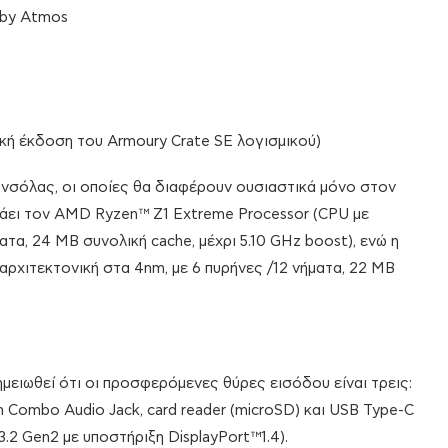
lby Atmos
ική έκδοση του Armoury Crate SE λογισμικού)
νσόλας, οι οποίες θα διαφέρουν ουσιαστικά μόνο στον
οράει τον AMD Ryzen™ Z1 Extreme Processor (CPU με
ατα, 24 MB συνολική cache, μέχρι 5.10 GHz boost), ενώ η
ρχιτεκτονική στα 4nm, με 6 πυρήνες /12 νήματα, 22 MB
μειωθεί ότι οι προσφερόμενες θύρες εισόδου είναι τρεις:
 Combo Audio Jack, card reader (microSD) και USB Type-C
3.2 Gen2 με υποστήριξη DisplayPort™1.4).