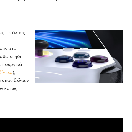
εις σε όλους
.τλ. στο
όσθετα, ήδη
ειτουργικά
βίντεο
),
rs που θέλουν
ν και ως