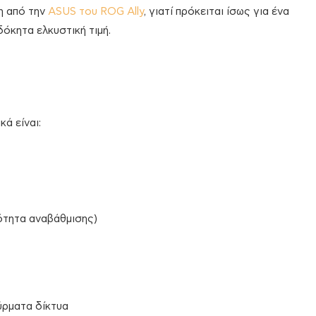
ση από την
ASUS του ROG Ally
, γιατί πρόκειται ίσως για ένα
όκητα ελκυστική τιμή.
ά είναι:
ότητα αναβάθμισης)
σύρματα δίκτυα