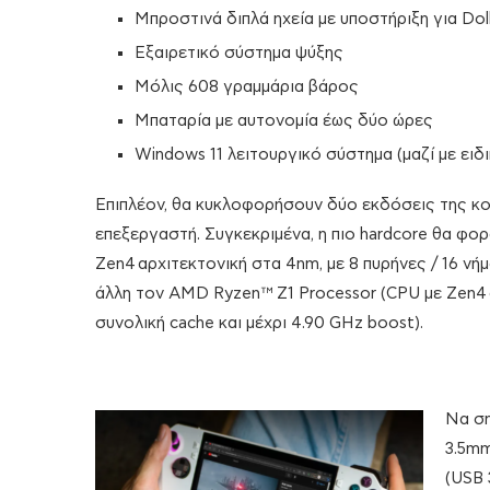
Μπροστινά διπλά ηχεία με υποστήριξη για Do
Εξαιρετικό σύστημα ψύξης
Μόλις 608 γραμμάρια βάρος
Μπαταρία με αυτονομία έως δύο ώρες
Windows 11 λειτουργικό σύστημα (μαζί με ειδ
Επιπλέον, θα κυκλοφορήσουν δύο εκδόσεις της κο
επεξεργαστή. Συγκεκριμένα, η πιο hardcore θα φ
Zen4 αρχιτεκτονική στα 4nm, με 8 πυρήνες / 16 νήμ
άλλη τον AMD Ryzen™ Z1 Processor (CPU με Zen4 α
συνολική cache και μέχρι 4.90 GHz boost).
Να ση
3.5mm
(USB 