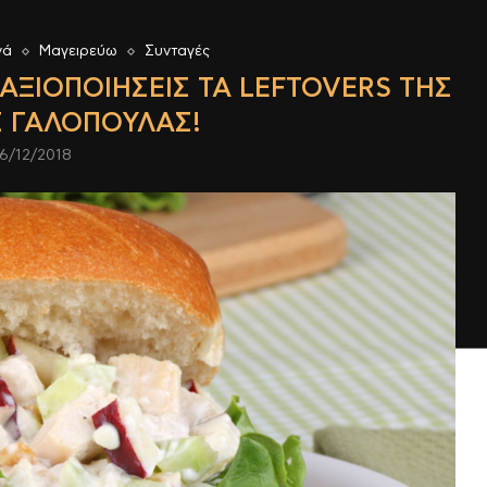
νά
Μαγειρεύω
Συνταγές
 ΑΞΙΟΠΟΙΉΣΕΙΣ ΤΑ LEFTOVERS ΤΗΣ
Σ ΓΑΛΟΠΟΎΛΑΣ!
6/12/2018