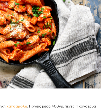
ρηχή
κατσαρόλα
. Ρίχνεις μέσα 400γρ. πένες, 1 κονσέρβα