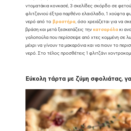
ντοματάκια κονκασέ, 3 σκελίδες σκόρδο σε φετούλε
φλιτζανιού έξτρα παρθένο ελαιόλαδο, 1 χούφτα φ
νερό από το
βραστήρα
, όσο χρειάζεται για να σκ
βράση και μετά ξεσκεπάζεις την
κατσαρόλα
κι αν
γαλοπούλα που περίσσεψε από χτες κομμένη σε λωρ
μέχρι να γίνουν τα μακαρόνια και να πιουν το περ
νερό. Στο τέλος προσθέτεις 1 φλιτζάνι χοντροκομμ
Εύκολη τάρτα με ζύμη σφολιάτας, γα