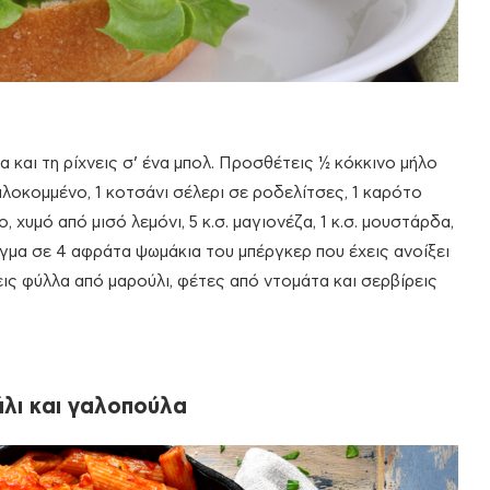
ια και τη ρίχνεις σ’ ένα μπολ. Προσθέτεις ½ κόκκινο μήλο
ιλοκομμένο, 1 κοτσάνι σέλερι σε ροδελίτσες, 1 καρότο
χυμό από μισό λεμόνι, 5 κ.σ. μαγιονέζα, 1 κ.σ. μουστάρδα,
είγμα σε 4 αφράτα ψωμάκια του μπέργκερ που έχεις ανοίξει
εις φύλλα από μαρούλι, φέτες από ντομάτα και σερβίρεις
λι και γαλοπούλα