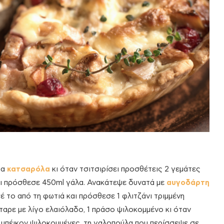
ια
κατσαρόλα
κι όταν τσιτσιρίσει προσθέτεις 2 γεμάτες
 και πρόσθεσε 450ml γάλα. Ανακάτεψε δυνατά με
αυγοδάρτη
σέ το από τη φωτιά και πρόσθεσε 1 φλιτζάνι τριμμένη
ταρε με λίγο ελαιόλαδο, 1 πράσο ψιλοκομμένο κι όταν
μπέικον ψιλοκομμένες, τη γαλοπούλα που περίσσεψε σε