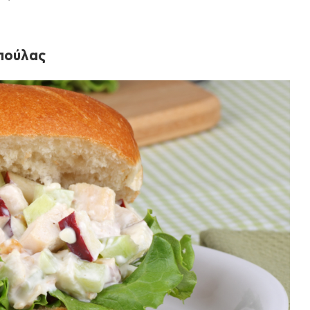
πούλας