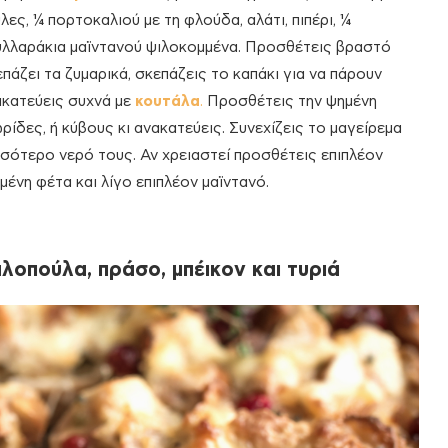
ς, ¼ πορτοκαλιού με τη φλούδα, αλάτι, πιπέρι, ¼
υλλαράκια μαϊντανού ψιλοκομμένα. Προσθέτεις βραστό
επάζει τα ζυμαρικά, σκεπάζεις το καπάκι για να πάρουν
ακατεύεις συχνά με
κουτάλα
.
Προσθέτεις την ψημένη
ίδες, ή κύβους κι ανακατεύεις. Συνεχίζεις το μαγείρεμα
ισσότερο νερό τους. Αν χρειαστεί προσθέτεις επιπλέον
ένη φέτα και λίγο επιπλέον μαϊντανό.
λοπούλα, πράσο, μπέικον και τυριά