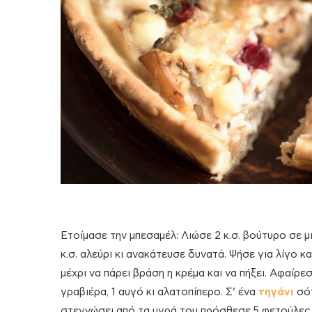
Ετοίμασε την μπεσαμέλ: Λιώσε 2 κ.σ. βούτυρο σε μ
κ.σ. αλεύρι κι ανακάτευσε δυνατά. Ψήσε για λίγο
μέχρι να πάρει βράση η κρέμα και να πήξει. Αφαίρε
γραβιέρα, 1 αυγό κι αλατοπίπερο. Σ’ ένα
τηγάνι
σό
στεγνώσει από τα υγρά του πρόσθεσε 5 φετούλες 