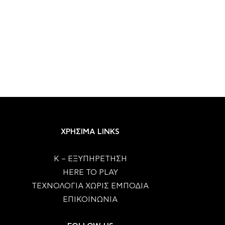
Η Bethesda «κλείδωσε» τη μηχανή
Το 7ήμερο του gami
του The Elder...
24/07/2026
27/07/2026
ΧΡΗΣΙΜΑ LINKS
Κ – ΕΞΥΠΗΡΕΤΗΣΗ
HERE TO PLAY
ΤΕΧΝΟΛΟΓΙΑ ΧΩΡΙΣ ΕΜΠΟΔΙΑ
ΕΠΙΚΟΙΝΩΝΙΑ