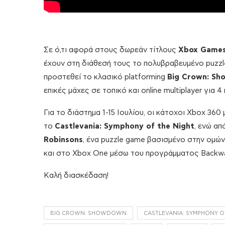
Σε ό,τι αφορά στους δωρεάν τίτλους
Xbox Games
έχουν στη διάθεσή τους το πολυβραβευμένο puzzl
προστεθεί το κλασικό platforming
Big Crown: S
επικές μάχες σε τοπικό και online multiplayer για 4 
Για το διάστημα 1-15 Ιουλίου, οι κάτοχοι Xbox 36
το
Castlevania: Symphony of the Night
, ενώ απ
Robinsons
, ένα puzzle game βασισμένο στην ομώνυ
και στο Xbox One μέσω του προγράμματος Backwar
Καλή διασκέδαση!
BIG CROWN: SHOWDOWN
CASTLEVANIA: SYMPHONY O