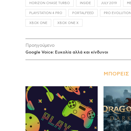
HORIZON CHASE TURBO
INSIDE
JULY 2019
M
PLAYSTATION 4 PRO
PORTALFEED
PRO EVOLUTION
XBOX ONE
XBOX ONE X
Προηγούμενο
Google Voice: Ευκολία αλλά και κίνδυνοι
ΜΠΟΡΕΊΣ 