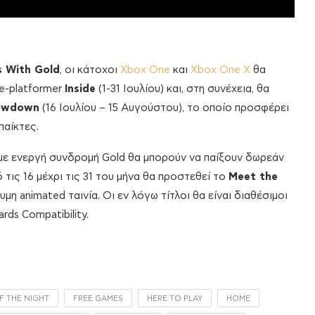
 With Gold
, οι κάτοχοι
Xbox One
και
Xbox One X
θα
e-platformer
Inside
(1-31 Ιουλίου) και, στη συνέχεια, θα
howdown
(16 Ιουλίου – 15 Αυγούστου), το οποίο προσφέρει
παίκτες.
0 με ενεργή συνδρομή Gold θα μπορούν να παίξουν δωρεάν
ό τις 16 μέχρι τις 31 του μήνα θα προστεθεί το
Meet the
μη animated ταινία. Οι εν λόγω τίτλοι θα είναι διαθέσιμοι
ds Compatibility.
F THE NIGHT
FREE GAMES
HERE TO PLAY
HOME