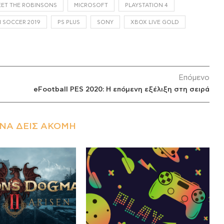
EET THE ROBINSONS
MICROSOFT
PLAYSTATION 4
 SOCCER 2019
PS PLUS
SONY
XBOX LIVE GOLD
Επόμενο
eFootball PES 2020: Η επόμενη εξέλιξη στη σειρά
ΝΑ ΔΕΙΣ ΑΚΌΜΗ