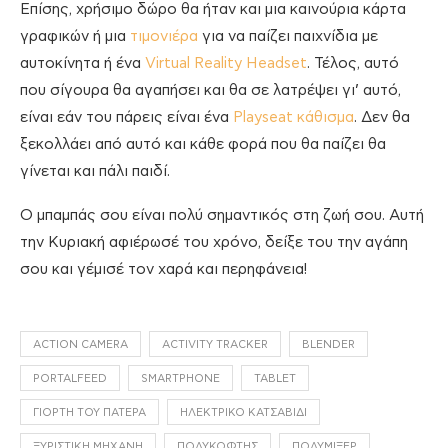
Επίσης, χρήσιμο δώρο θα ήταν και μια καινούρια κάρτα
γραφικών ή μια
τιμονιέρα
για να παίζει παιχνίδια με
αυτοκίνητα ή ένα
Virtual Reality Headset
. Τέλος, αυτό
που σίγουρα θα αγαπήσει και θα σε λατρέψει γι’ αυτό,
είναι εάν του πάρεις είναι ένα
Playseat κάθισμα
. Δεν θα
ξεκολλάει από αυτό και κάθε φορά που θα παίζει θα
γίνεται και πάλι παιδί.
Ο μπαμπάς σου είναι πολύ σημαντικός στη ζωή σου. Αυτή
την Κυριακή αφιέρωσέ του χρόνο, δείξε του την αγάπη
σου και γέμισέ τον χαρά και περηφάνεια!
ACTION CAMERA
ACTIVITY TRACKER
BLENDER
PORTALFEED
SMARTPHONE
TABLET
ΓΙΟΡΤΉ ΤΟΥ ΠΑΤΈΡΑ
ΗΛΕΚΤΡΙΚΌ ΚΑΤΣΑΒΊΔΙ
ΞΥΡΙΣΤΙΚΉ ΜΗΧΑΝΉ
ΠΟΛΥΚΌΦΤΗΣ
ΠΟΛΥΜΊΞΕΡ