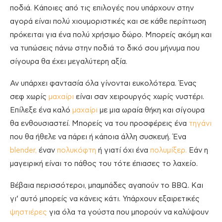
ποδιά. Κάποιες από τις επιλογές που υπάρχουν στην
αγορά είναι πολύ χιουμοριστικές και σε κάθε περίπτωση
πρόκειται για ένα πολύ χρήσιμο δώρο. Μπορείς ακόμη και
να τυπώσεις πάνω στην ποδιά το δικό σου μήνυμα που
σίγουρα θα έχει μεγαλύτερη αξία.
Αν υπάρχει φαντασία όλα γίνονται ευκολότερα. Ένας
σεφ χωρίς
μαχαίρι
είναι σαν χειρουργός χωρίς νυστέρι.
Επίλεξε ένα καλό
μαχαίρι
με μια ωραία θήκη και σίγουρα
θα ενθουσιαστεί. Μπορείς να του προσφέρεις ένα
τηγάνι
που θα ήθελε να πάρει ή κάποια άλλη συσκευή. Ένα
blender,
έναν
πολυκόφτη
ή γιατί όχι ένα
πολυμίξερ.
Εάν η
μαγειρική είναι το πάθος του τότε έπιασες το λαχείο.
Βέβαια περισσότεροι, μπαμπάδες αγαπούν το BBQ. Και
γι’ αυτό μπορείς να κάνεις κάτι. Υπάρχουν εξαιρετικές
ψηστιέρες
για όλα τα γούστα που μπορούν να καλύψουν