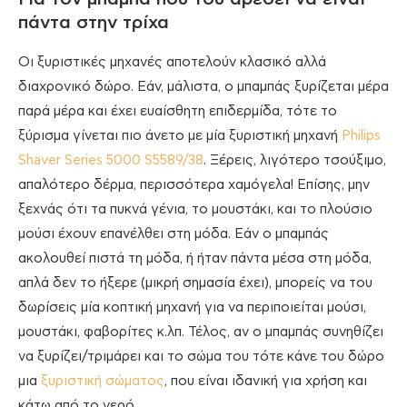
πάντα στην τρίχα
Οι ξυριστικές μηχανές αποτελούν κλασικό αλλά
διαχρονικό δώρο. Εάν, μάλιστα, ο μπαμπάς ξυρίζεται μέρα
παρά μέρα και έχει ευαίσθητη επιδερμίδα, τότε το
ξύρισμα γίνεται πιο άνετο με μία ξυριστική μηχανή
Philips
Shaver Series 5000 S5589/38
. Ξέρεις, λιγότερο τσούξιμο,
απαλότερο δέρμα, περισσότερα χαμόγελα! Επίσης, μην
ξεχνάς ότι τα πυκνά γένια, το μουστάκι, και το πλούσιο
μούσι έχουν επανέλθει στη μόδα. Εάν ο μπαμπάς
ακολουθεί πιστά τη μόδα, ή ήταν πάντα μέσα στη μόδα,
απλά δεν το ήξερε (μικρή σημασία έχει), μπορείς να του
δωρίσεις μία κοπτική μηχανή για να περιποιείται μούσι,
μουστάκι, φαβορίτες κ.λπ. Τέλος, αν ο μπαμπάς συνηθίζει
να ξυρίζει/τριμάρει και το σώμα του τότε κάνε του δώρο
μια
ξυριστική σώματος
, που είναι ιδανική για χρήση και
κάτω από το νερό.