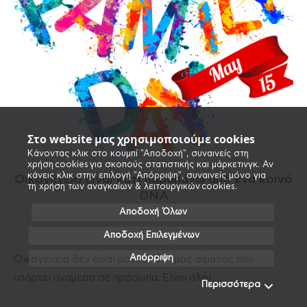
Στο website μας χρησιμοποιούμε cookies
Κάνοντας κλικ στο κουμπί "Αποδοχή", συναινείς στη
χρήση cookies για σκοπούς στατιστικής και μάρκετινγκ. Αν
κάνεις κλικ στην επιλογή "Απόρριψη", συναινείς μόνο για
Οικογένεια είναι κάτι παραπάνω από ένα κοινό
τη χρήση των αναγκαίων & λειτουργικών cookies.
DNA
Αποδοχή Όλων
15/05/2021
Αποδοχή Επιλεγμένων
Απόρριψη
Οικογένεια δεν είναι μόνο ο δεσμός αίματος που
υπάρχει ανάμεσα σε πρόσωπα. Είναι όλοι …
Περισσότερα