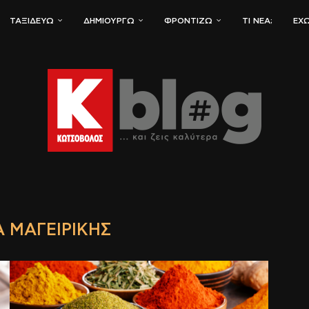
ΤΑΞΙΔΕΎΩ
ΔΗΜΙΟΥΡΓΏ
ΦΡΟΝΤΊΖΩ
ΤΙ ΝΈΑ;
ΈΧΩ
 ΜΑΓΕΙΡΙΚΉΣ