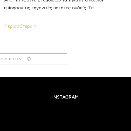
Από την Ιωάννα Σταμούλου Τα τηγανητά πολλοί
εμίσησαν τις τηγανιτές πατάτες ουδείς. Σε …
Περισσότερα
MORE POSTS
INSTAGRAM