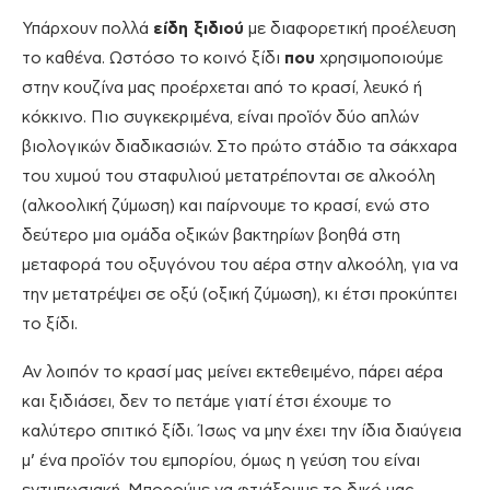
Υπάρχουν πολλά
είδη ξιδιού
με διαφορετική προέλευση
το καθένα. Ωστόσο το κοινό ξίδι
που
χρησιμοποιούμε
στην κουζίνα μας προέρχεται από το κρασί, λευκό ή
κόκκινο. Πιο συγκεκριμένα, είναι προϊόν δύο απλών
βιολογικών διαδικασιών. Στο πρώτο στάδιο τα σάκχαρα
του χυμού του σταφυλιού μετατρέπονται σε αλκοόλη
(αλκοολική ζύμωση) και παίρνουμε το κρασί, ενώ στο
δεύτερο μια ομάδα οξικών βακτηρίων βοηθά στη
μεταφορά του οξυγόνου του αέρα στην αλκοόλη, για να
την μετατρέψει σε οξύ (οξική ζύμωση), κι έτσι προκύπτει
το ξίδι.
Αν λοιπόν το κρασί μας μείνει εκτεθειμένο, πάρει αέρα
και ξιδιάσει, δεν το πετάμε γιατί έτσι έχουμε το
καλύτερο σπιτικό ξίδι. Ίσως να μην έχει την ίδια διαύγεια
μ’ ένα προϊόν του εμπορίου, όμως η γεύση του είναι