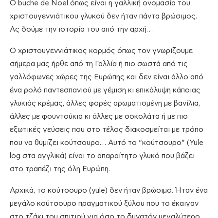
Ο buche de Noel όπως είναι η γαλλική ονομασία του
χριστουγεννιάτικου γλυκού δεν ήταν πάντα βρώσιμος.
Ας δούμε την ιστορία του από την αρχή…
Ο χριστουγεννιάτικος κορμός όπως τον γνωρίζουμε
σήμερα μας ήρθε από τη Γαλλία ή πιο σωστά από τις
γαλλόφωνες χώρες της Ευρώπης και δεν είναι άλλο από
ένα ρολό παντεσπανιού με γέμιση κι επικάλυψη κάποιας
γλυκιάς κρέμας, άλλες φορές αρωματισμένη με βανίλια,
άλλες με φουντούκια κι άλλες με σοκολάτα ή με πιο
εξωτικές γεύσεις που στο τέλος διακοσμείται με τρόπο
που να θυμίζει κούτσουρο… Αυτό το “κούτσουρο” (Yule
log στα αγγλικά) είναι το απαραίτητο γλυκό που βάζει
στο τραπέζι της όλη Ευρώπη.
Αρχικά, το κούτσουρο (yule) δεν ήταν βρώσιμο. Ήταν ένα
μεγάλο κούτσουρο πραγματικού ξύλου που το έκαιγαν
στο τζάκι του σπιτιού για όσο το δυνατόν μεγαλύτερο