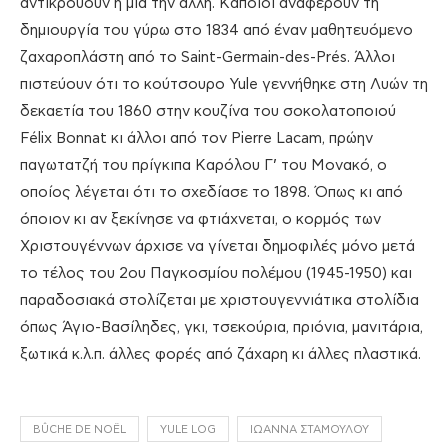
αντικρούουν η μία την άλλη. Κάποιοι αναφέρουν τη
δημιουργία του γύρω στο 1834 από έναν μαθητευόμενο
ζαχαροπλάστη από το Saint-Germain-des-Prés. Άλλοι
πιστεύουν ότι το κούτσουρο Yule γεννήθηκε στη Λυών τη
δεκαετία του 1860 στην κουζίνα του σοκολατοποιού
Félix Bonnat κι άλλοι από τον Pierre Lacam, πρώην
παγωτατζή του πρίγκιπα Καρόλου Γ’ του Μονακό, ο
οποίος λέγεται ότι το σχεδίασε το 1898. Όπως κι από
όποιον κι αν ξεκίνησε να φτιάχνεται, ο κορμός των
Χριστουγέννων άρχισε να γίνεται δημοφιλές μόνο μετά
το τέλος του 2ου Παγκοσμίου πολέμου (1945-1950) και
παραδοσιακά στολίζεται με χριστουγεννιάτικα στολίδια
όπως Άγιο-Βασίληδες, γκι, τσεκούρια, πριόνια, μανιτάρια,
ξωτικά κ.λ.π. άλλες φορές από ζάχαρη κι άλλες πλαστικά.
BÛCHE DE NOËL
YULE LOG
ΙΩΆΝΝΑ ΣΤΑΜΟΎΛΟΥ