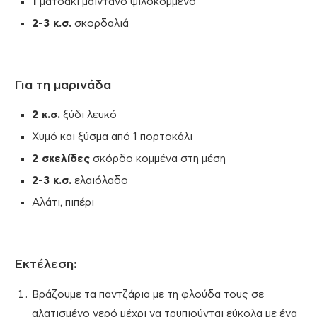
1
ματσάκι μαϊντανό ψιλοκομμένο
2-3 κ.σ.
σκορδαλιά
Για τη μαρινάδα
2 κ.σ.
ξύδι λευκό
Χυμό και ξύσμα από 1 πορτοκάλι
2 σκελίδες
σκόρδο κομμένα στη μέση
2-3 κ.σ.
ελαιόλαδο
Αλάτι, πιπέρι
Εκτέλεση:
Βράζουμε τα παντζάρια με τη φλούδα τους σε
αλατισμένο νερό μέχρι να τρυπιούνται εύκολα με ένα