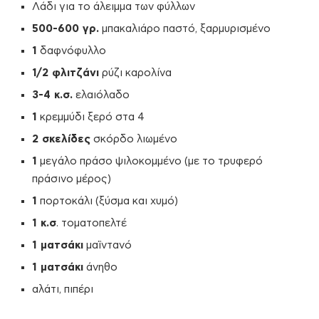
Λάδι για το άλειμμα των φύλλων
500-600 γρ.
μπακαλιάρο παστό, ξαρμυρισμένο
1
δαφνόφυλλο
1/2 φλιτζάνι
ρύζι καρολίνα
3-4 κ.σ.
ελαιόλαδο
1
κρεμμύδι ξερό στα 4
2 σκελίδες
σκόρδο λιωμένο
1
μεγάλο πράσο ψιλοκομμένο (με το τρυφερό
πράσινο μέρος)
1
πορτοκάλι (ξύσμα και χυμό)
1 κ.σ
. τοματοπελτέ
1 ματσάκι
μαϊντανό
1 ματσάκι
άνηθο
αλάτι, πιπέρι