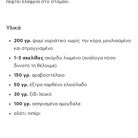
πέφτει ελαφριά στο στομάχι.
Υλικά
200 γρ.
ψωμί χωριάτικο χωρίς την κόρα, μουλιασμένο
και στραγγισμένο
1-3 σκελίδες
σκόρδο λιωμένο (ανάλογα πόσο
δυνατή τη θέλουμε)
150 γρ.
αραβοσιτέλαιο
50 γρ.
έξτρα παρθένο ελαιόλαδο
30 γρ.
ξίδι λευκό
100 γρ.
ασπρισμένα αμύγδαλα
αλάτι, πιπέρι