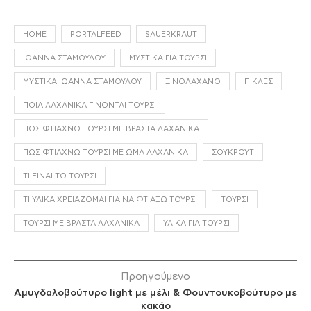
HOME
PORTALFEED
SAUERKRAUT
ΙΩΆΝΝΑ ΣΤΑΜΟΎΛΟΥ
ΜΥΣΤΙΚΆ ΓΙΑ ΤΟΥΡΣΊ
ΜΥΣΤΙΚΆ ΙΩΆΝΝΑ ΣΤΑΜΟΎΛΟΥ
ΞΙΝΟΛΆΧΑΝΟ
ΠΊΚΛΕΣ
ΠΟΙΑ ΛΑΧΑΝΙΚΆ ΓΊΝΟΝΤΑΙ ΤΟΥΡΣΊ
ΠΏΣ ΦΤΙΆΧΝΩ ΤΟΥΡΣΊ ΜΕ ΒΡΑΣΤΆ ΛΑΧΑΝΙΚΆ
ΠΏΣ ΦΤΙΆΧΝΩ ΤΟΥΡΣΊ ΜΕ ΩΜΆ ΛΑΧΑΝΙΚΆ
ΣΟΥΚΡΟΎΤ
ΤΙ ΕΊΝΑΙ ΤΟ ΤΟΥΡΣΊ
ΤΙ ΥΛΙΚΆ ΧΡΕΙΆΖΟΜΑΙ ΓΙΑ ΝΑ ΦΤΙΆΞΩ ΤΟΥΡΣΊ
ΤΟΥΡΣΊ
ΤΟΥΡΣΊ ΜΕ ΒΡΑΣΤΆ ΛΑΧΑΝΙΚΆ
ΥΛΙΚΆ ΓΙΑ ΤΟΥΡΣΊ
Προηγούμενο
Αμυγδαλοβούτυρο light με μέλι & Φουντουκοβούτυρο με
κακάο