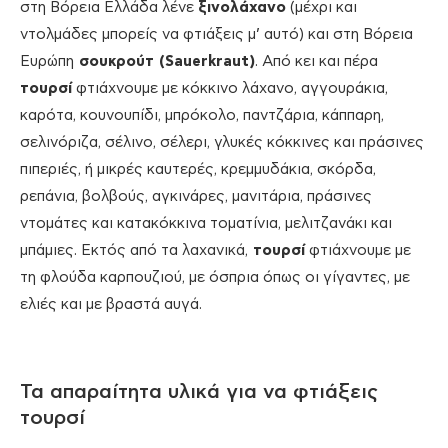
στη Βόρεια Ελλάδα λένε
ξινολάχανο
(μέχρι και
ντολμάδες μπορείς να φτιάξεις μ’ αυτό) και στη Βόρεια
Ευρώπη
σουκρούτ (Sauerkraut)
. Από κει και πέρα
τουρσί
φτιάχνουμε με κόκκινο λάχανο, αγγουράκια,
καρότα, κουνουπίδι, μπρόκολο, παντζάρια, κάππαρη,
σελινόριζα, σέλινο, σέλερι, γλυκές κόκκινες και πράσινες
πιπεριές, ή μικρές καυτερές, κρεμμυδάκια, σκόρδα,
ρεπάνια, βολβούς, αγκινάρες, μανιτάρια, πράσινες
ντομάτες και κατακόκκινα τοματίνια, μελιτζανάκι και
μπάμιες. Εκτός από τα λαχανικά,
τουρσί
φτιάχνουμε με
τη φλούδα καρπουζιού, με όσπρια όπως οι γίγαντες, με
ελιές και με βραστά αυγά.
Τα απαραίτητα υλικά για να φτιάξεις
τουρσί