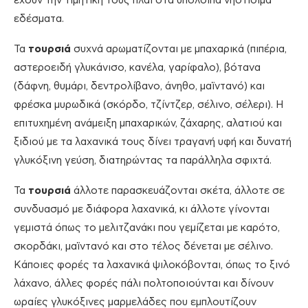
έχουν την τιμητική τους πλάι στα υπόλοιπα νηστίσιμα
εδέσματα.
Τα
τουρσιά
συχνά αρωματίζονται με μπαχαρικά (πιπέρια,
αστεροειδή γλυκάνισο, κανέλα, γαρίφαλο), βότανα
(δάφνη, θυμάρι, δεντρολίβανο, άνηθο, μαϊντανό) και
φρέσκα μυρωδικά (σκόρδο, τζίντζερ, σέλινο, σέλερι). Η
επιτυχημένη ανάμειξη μπαχαρικών, ζάχαρης, αλατιού και
ξιδιού με τα λαχανικά τους δίνει τραγανή υφή και δυνατή
γλυκόξινη γεύση, διατηρώντας τα παράλληλα σφιχτά.
Τα
τουρσιά
άλλοτε παρασκευάζονται σκέτα, άλλοτε σε
συνδυασμό με διάφορα λαχανικά, κι άλλοτε γίνονται
γεμιστά όπως το μελιτζανάκι που γεμίζεται με καρότο,
σκορδάκι, μαϊντανό και στο τέλος δένεται με σέλινο.
Κάποιες φορές τα λαχανικά ψιλοκόβονται, όπως το ξινό
λάχανο, άλλες φορές πάλι πολτοποιούνται και δίνουν
ωραίες γλυκόξινες μαρμελάδες που εμπλουτίζουν