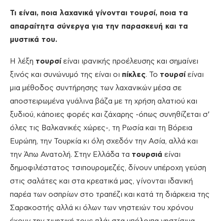
Τι είναι, ποια λαχανικά γίνονται τουρσί, ποια τα
απαραίτητα σύνεργα για την παρασκευή και τα
μυστικά του.
Η λέξη
τουρσί
είναι ιρανικής προέλευσης και σημαίνει
ξινός και συνώνυμό της είναι οι
πίκλες
. Το
τουρσί
είναι
μια μέθοδος συντήρησης των λαχανικών μέσα σε
αποστειρωμένα γυάλινα βάζα με τη χρήση αλατιού και
ξυδιού, κάποιες φορές και ζάχαρης -όπως συνηθίζεται σ’
όλες τις Βαλκανικές χώρες-, τη Ρωσία και τη Βόρεια
Ευρώπη, την Τουρκία κι όλη σχεδόν την Ασία, αλλά και
την Άπω Ανατολή. Στην Ελλάδα τα
τουρσιά
είναι
δημοφιλέστατος τσιπουρομεζές, δίνουν υπέροχη γεύση
στις σαλάτες και στα κρεατικά μας, γίνονται ιδανική
παρέα των οσπρίων στο τραπέζι και κατά τη διάρκεια της
Σαρακοστής αλλά κι όλων των νηστειών του χρόνου