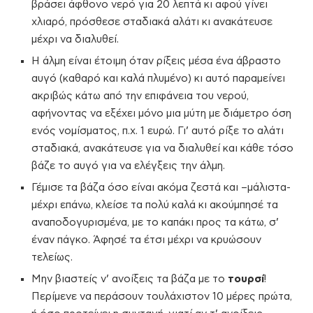
βράσει άφθονο νερό για 20 λεπτά κι αφού γίνει
χλιαρό, πρόσθεσε σταδιακά αλάτι κι ανακάτευσε
μέχρι να διαλυθεί.
Η άλμη είναι έτοιμη όταν ρίξεις μέσα ένα άβραστο
αυγό (καθαρό και καλά πλυμένο) κι αυτό παραμείνει
ακριβώς κάτω από την επιφάνεια του νερού,
αφήνοντας να εξέχει μόνο μια μύτη με διάμετρο όση
ενός νομίσματος, π.χ. 1 ευρώ. Γι’ αυτό ρίξε το αλάτι
σταδιακά, ανακάτευσε για να διαλυθεί και κάθε τόσο
βάζε το αυγό για να ελέγξεις την άλμη.
Γέμισε τα βάζα όσο είναι ακόμα ζεστά και –μάλιστα-
μέχρι επάνω, κλείσε τα πολύ καλά κι ακούμπησέ τα
αναποδογυρισμένα, με το καπάκι προς τα κάτω, σ’
έναν πάγκο. Άφησέ τα έτσι μέχρι να κρυώσουν
τελείως.
Μην βιαστείς ν’ ανοίξεις τα βάζα με το
τουρσί
!
Περίμενε να περάσουν τουλάχιστον 10 μέρες πρώτα,