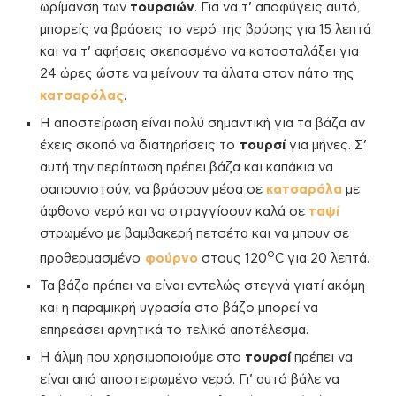
ωρίμανση των
τουρσιών
. Για να τ’ αποφύγεις αυτό,
μπορείς να βράσεις το νερό της βρύσης για 15 λεπτά
και να τ’ αφήσεις σκεπασμένο να κατασταλάξει για
24 ώρες ώστε να μείνουν τα άλατα στον πάτο της
κατσαρόλας
.
Η αποστείρωση είναι πολύ σημαντική για τα βάζα αν
έχεις σκοπό να διατηρήσεις το
τουρσί
για μήνες. Σ’
αυτή την περίπτωση πρέπει βάζα και καπάκια να
σαπουνιστούν, να βράσουν μέσα σε
κατσαρόλα
με
άφθονο νερό και να στραγγίσουν καλά σε
ταψί
στρωμένο με βαμβακερή πετσέτα και να μπουν σε
ο
προθερμασμένο
φούρνο
στους 120
C για 20 λεπτά.
Τα βάζα πρέπει να είναι εντελώς στεγνά γιατί ακόμη
και η παραμικρή υγρασία στο βάζο μπορεί να
επηρεάσει αρνητικά το τελικό αποτέλεσμα.
Η άλμη που χρησιμοποιούμε στο
τουρσί
πρέπει να
είναι από αποστειρωμένο νερό. Γι’ αυτό βάλε να