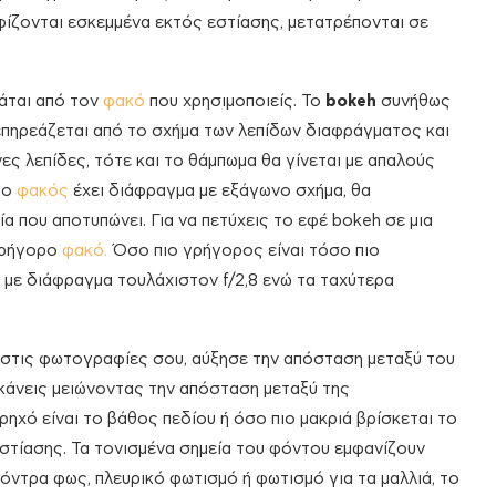
φίζονται εσκεμμένα εκτός εστίασης, μετατρέπονται σε
άται από τον
φακό
που χρησιμοποιείς. Το
bokeh
συνήθως
 επηρεάζεται από το σχήμα των λεπίδων διαφράγματος και
ες λεπίδες, τότε και το θάμπωμα θα γίνεται με απαλούς
 ο
φακός
έχει διάφραγμα με εξάγωνο σχήμα, θα
α που αποτυπώνει. Για να πετύχεις το εφέ bokeh σε μια
 γρήγορο
φακό.
Όσο πιο γρήγορος είναι τόσο πιο
με διάφραγμα τουλάχιστον f/2,8 ενώ τα ταχύτερα
h στις φωτογραφίες σου, αύξησε την απόσταση μεταξύ του
 κάνεις μειώνοντας την απόσταση μεταξύ της
ηχό είναι το βάθος πεδίου ή όσο πιο μακριά βρίσκεται το
στίασης. Τα τονισμένα σημεία του φόντου εμφανίζουν
όντρα φως, πλευρικό φωτισμό ή φωτισμό για τα μαλλιά, το