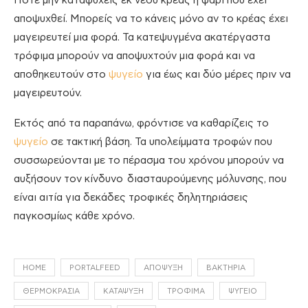
Ποτέ μην καταψύχεις εκ νέου κρέας ή ψάρι που έχει
αποψυχθεί. Μπορείς να το κάνεις μόνο αν το κρέας έχει
μαγειρευτεί μια φορά. Τα κατεψυγμένα ακατέργαστα
τρόφιμα μπορούν να αποψυχτούν μια φορά και να
αποθηκευτούν στο
ψυγείο
για έως και δύο μέρες πριν να
μαγειρευτούν.
Εκτός από τα παραπάνω, φρόντισε να καθαρίζεις το
ψυγείο
σε τακτική βάση. Τα υπολείμματα τροφών που
συσσωρεύονται με το πέρασμα του χρόνου μπορούν να
αυξήσουν τον κίνδυνο διασταυρούμενης μόλυνσης, που
είναι αιτία για δεκάδες τροφικές δηλητηριάσεις
παγκοσμίως κάθε χρόνο.
HOME
PORTALFEED
ΑΠΌΨΥΞΗ
ΒΑΚΤΉΡΙΑ
ΘΕΡΜΟΚΡΑΣΊΑ
ΚΑΤΆΨΥΞΗ
ΤΡΌΦΙΜΑ
ΨΥΓΕΊΟ