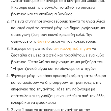
Ανακατεύουμε και κάνουμε στο κέντρο μια λακκούβα.
Ρίχνουμε εκεί το ξινόγαλα, το αβγό, το λιωμένο
βούτυρο και το εκχύλισμα βανίλιας.
Με ένα χτυπητήρι ανακατεύουμε πρώτα τα υγρά υλικά
και σιγά σιγά τα στερεά μέχρι να δημιουργήσουμε μια
ομοιογενή ζύμη, σαν πυκνό κρεμώδη χυλό. Την
αφήνουμε στο
ψυγείο
μέχρι να τον χρειαστούμε.
Βάζουμε στη φωτιά ένα
αντικολλητικό τηγάνι
να
ζεσταθεί σε μέτρια φωτιά και προσθέτουμε ένα κύβο
βούτυρο. Όταν λιώσει παίρνουμε με μια μεζούρα του
1/4 φλιτζανιού μίγμα και το ρίχνουμε στο τηγάνι.
Ψήνουμε μέχρι να πάρει χρυσαφί χρώμα η κάτω πλευρά
και να αρχίσουν να δημιουργούνται τρυπίτσες στην
επιφάνεια της τηγανίτας. Τότε την παίρνουμε με
σπάτουλα και τη γυρίζουμε να ψηθεί και από την άλλη
πλευρά και να φουσκώσει.
Συνεχίζουμε να φτιάχνουμε τηγανίτες με την