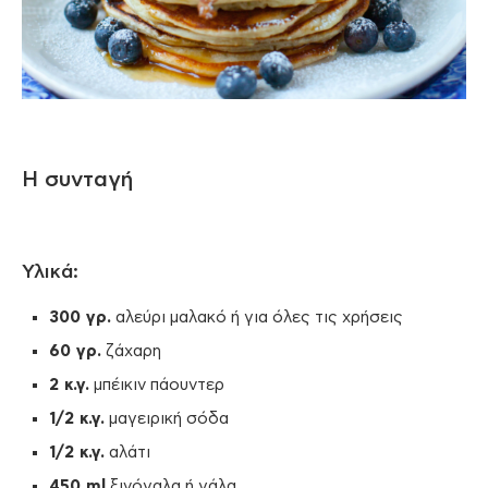
Η συνταγή
Υλικά:
300 γρ.
αλεύρι μαλακό ή για όλες τις χρήσεις
60 γρ.
ζάχαρη
2 κ.γ.
μπέικιν πάουντερ
1/2 κ.γ.
μαγειρική σόδα
1/2 κ.γ.
αλάτι
450
ml
ξινόγαλα ή γάλα