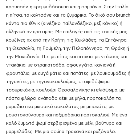
κρουασάν, η κρεμμυδόσουπα και η σαμπάνια. Στην Ιταλία
η πίτσα, τα καλτσόνε και τα ζυμαρικά. Το δικό σου brunch
κάντο πιο έθνικ (κινέζικο, ταϊλανδέζικο, μεξικάνικο) ή
ελληνικό αν προτιμάς. Με επιλογές από τις τοπικές μας
κουζίνες πχ από την Κρήτη, τις Κυκλάδες, τα Επτάνησα,
τη Θεσσαλία, τη Ρούμελη, την Πελοπόννησο, τη Θράκη ή
την Μακεδονία. Π.χ. με πίτες και πιτάκια, με ντάκους και
ντακάκια, με στραπατσάδα, σφουγγάτο, καγιανά ή
φρουτάλια, με αυγά μάτια και πατάτες, με λουκουμάδες ή
τηγανίτες, με τηγανοκουλούρες, σταφιδόψωμα,
τσουρεκάκια, κουλούρι Θεσσαλονίκης κι ελιόψωμα, με
πάστα φλώρα, ανάποδο κέικ με μήλα, πορτοκαλόπιτα,
μαμαδίστικο μωσαϊκό σοκολάτας με μπισκότα, με
μουστοκούλουρα και παξιμαδάκια πορτοκαλιού. Με ένα
καλό ζυμωτό ψωμί σερβιρισμένο με μέλι, βούτυρο και
μαρμελάδες. Με μια σούπα τραχανά και ρυζόγαλο.