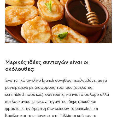
Μερικές ιδέες συνταγών είναι οι
ακόλουθες:
Ενα τυπικό αγγλικό brunch συνήθως περιλαμβάνει αυγά
μαγειρεμένα με διάφορους τρόπους (ομελέτες,
scrambled, ποσέ κ.ά.), σάντουιτς, καπνιστό σολομό αλλά
και λουκάνικα, μπέικον, τηγανίτες, δημητριακά και
φρούτα. Στην Αμερική δεν λείπουν τα pancakes, οι
βάφλες και τα μπέργκερ, στη Γαλλία οι κρέπες, τα