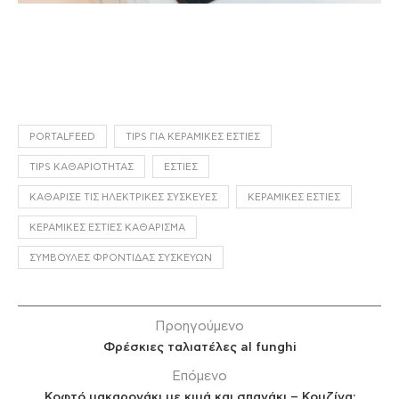
PORTALFEED
TIPS ΓΙΑ ΚΕΡΑΜΙΚΈΣ ΕΣΤΊΕΣ
TIPS ΚΑΘΑΡΙΌΤΗΤΑΣ
ΕΣΤΊΕΣ
ΚΑΘΆΡΙΣΕ ΤΙΣ ΗΛΕΚΤΡΙΚΈΣ ΣΥΣΚΕΥΈΣ
ΚΕΡΑΜΙΚΈΣ ΕΣΤΊΕΣ
ΚΕΡΑΜΙΚΈΣ ΕΣΤΊΕΣ ΚΑΘΆΡΙΣΜΑ
ΣΥΜΒΟΥΛΈΣ ΦΡΟΝΤΊΔΑΣ ΣΥΣΚΕΥΏΝ
Προηγούμενο
Φρέσκιες ταλιατέλες al funghi
Επόμενο
Κοφτό μακαρονάκι με κιμά και σπανάκι – Κουζίνα: