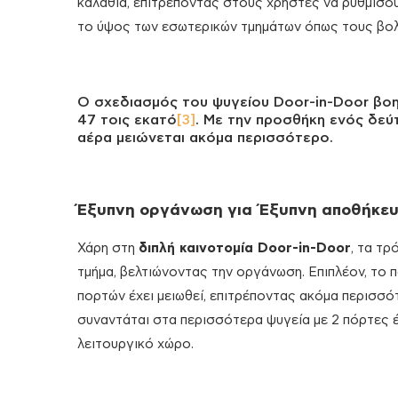
καλάθια, επιτρέποντας στους χρήστες να ρυθμίσο
το ύψος των εσωτερικών τμημάτων όπως τους βολ
Ο σχεδιασμός του ψυγείου Door-in-Door βο
47 τοις εκατό
[3]
. Με την προσθήκη ενός δεύ
αέρα μειώνεται ακόμα περισσότερο.
Έξυπνη οργάνωση για Έξυπνη αποθήκε
Χάρη στη
διπλή καινοτομία Door-in-Door
, τα τ
τμήμα, βελτιώνοντας την οργάνωση. Επιπλέον, το
πορτών έχει μειωθεί, επιτρέποντας ακόμα περισσό
συναντάται στα περισσότερα ψυγεία με 2 πόρτες 
λειτουργικό χώρο.