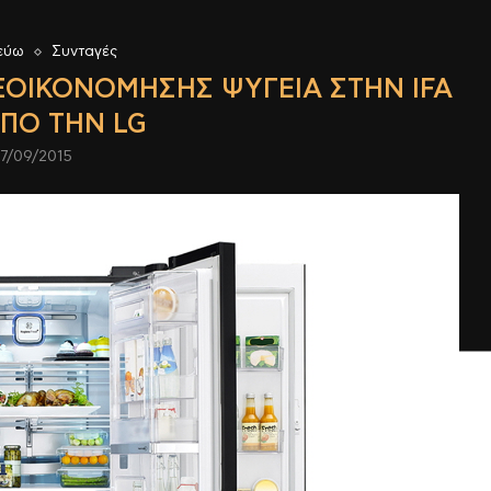
εύω
Συνταγές
ΞΟΙΚΟΝΌΜΗΣΗΣ ΨΥΓΕΊΑ ΣΤΗΝ IFA
ΑΠΌ ΤΗΝ LG
7/09/2015