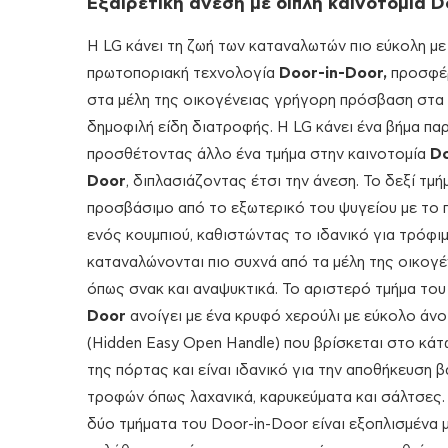
Εξαιρετική άνεση με διπλή καινοτομία D
Η LG κάνει τη ζωή των καταναλωτών πιο εύκολη με
πρωτοποριακή τεχνολογία
Door-in-Door,
προσφέ
στα μέλη της οικογένειας γρήγορη πρόσβαση στα 
δημοφιλή είδη διατροφής. Η LG κάνει ένα βήμα πα
προσθέτοντας άλλο ένα τμήμα στην καινοτομία
Do
Door
, διπλασιάζοντας έτσι την άνεση. Το δεξί τμήμ
προσβάσιμo από το εξωτερικό του ψυγείου με το 
ενός κουμπιού, καθιστώντας το ιδανικό για τρόφι
καταναλώνονται πιο συχνά από τα μέλη της οικογέ
όπως σνακ και αναψυκτικά. Το αριστερό τμήμα το
Door
ανοίγει με ένα κρυφό χερούλι με εύκολο άνο
(Hidden Easy Open Handle) που βρίσκεται στο κά
της πόρτας και είναι ιδανικό για την αποθήκευση 
τροφών όπως λαχανικά, καρυκεύματα και σάλτσες. 
δύο τμήματα του Door-in-Door είναι εξοπλισμένα 