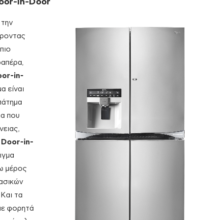
oor-in-Door
 την
ροντας
πιο
ραπέρα,
or-in-
α είναι
πάτημα
μα που
νειας,
υ
Door-in-
ιγμα
τω μέρος
βασικών
Και τα
με φορητά