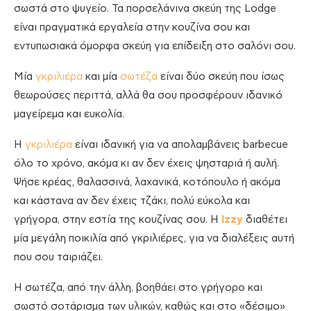
σωστά στο ψυγείο. Τα πορσελάνινα σκεύη της Lodge
είναι πραγματικά εργαλεία στην κουζίνα σου και
εντυπωσιακά όμορφα σκεύη για επίδειξη στο σαλόνι σου.
Μία
γκριλιέρα
και μία
σωτέζα
είναι δύο σκεύη που ίσως
θεωρούσες περιττά, αλλά θα σου προσφέρουν ιδανικό
μαγείρεμα και ευκολία.
Η
γκριλιέρα
είναι ιδανική για να απολαμβάνεις barbecue
όλο το χρόνο, ακόμα κι αν δεν έχεις ψησταριά ή αυλή.
Ψήσε κρέας, θαλασσινά, λαχανικά, κοτόπουλο ή ακόμα
και κάστανα αν δεν έχεις τζάκι, πολύ εύκολα και
γρήγορα, στην εστία της κουζίνας σου. Η
Izzy
διαθέτει
μία μεγάλη ποικιλία από γκριλιέρες, για να διαλέξεις αυτή
που σου ταιριάζει.
Η σωτέζα, από την άλλη, βοηθάει στο γρήγορο και
σωστό σοτάρισμα των υλικών, καθώς και στο «δέσιμο»