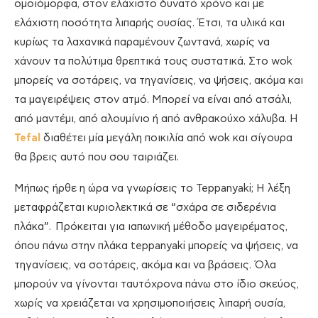
ομοιόμορφα, στον ελάχιστο δυνατό χρόνο και με
ελάχιστη ποσότητα λιπαρής ουσίας. Έτσι, τα υλικά και
κυρίως τα λαχανικά παραμένουν ζωντανά, χωρίς να
χάνουν τα πολύτιμα θρεπτικά τους συστατικά. Στο wok
μπορείς να σοτάρεις, να τηγανίσεις, να ψήσεις, ακόμα και
τα μαγειρέψεις στον ατμό. Μπορεί να είναι από ατσάλι,
από μαντέμι, από αλουμίνιο ή από ανθρακούχο χάλυβα. Η
Tefal
διαθέτει μία μεγάλη ποικιλία από wok και σίγουρα
θα βρεις αυτό που σου ταιριάζει.
Μήπως ήρθε η ώρα να γνωρίσεις το Teppanyaki; Η λέξη
μεταφράζεται κυριολεκτικά σε “σχάρα σε σιδερένια
πλάκα”. Πρόκειται για ιαπωνική μέθοδο μαγειρέματος,
όπου πάνω στην πλάκα teppanyaki μπορείς να ψήσεις, να
τηγανίσεις, να σοτάρεις, ακόμα και να βράσεις. Όλα
μπορούν να γίνονται ταυτόχρονα πάνω στο ίδιο σκεύος,
χωρίς να χρειάζεται να χρησιμοποιήσεις λιπαρή ουσία,