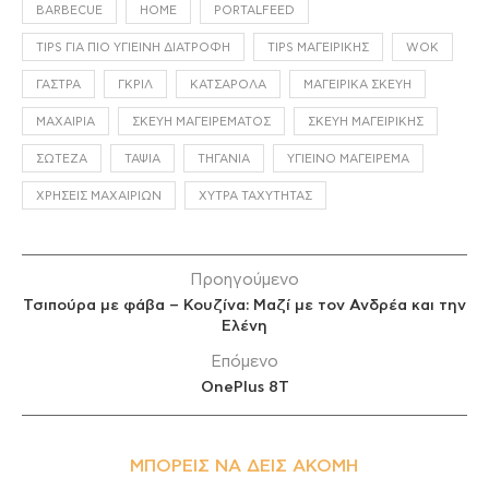
BARBECUE
HOME
PORTALFEED
TIPS ΓΙΑ ΠΙΟ ΥΓΙΕΙΝΉ ΔΙΑΤΡΟΦΉ
TIPS ΜΑΓΕΙΡΙΚΉΣ
WOK
ΓΆΣΤΡΑ
ΓΚΡΙΛ
ΚΑΤΣΑΡΌΛΑ
ΜΑΓΕΙΡΙΚΆ ΣΚΕΎΗ
ΜΑΧΑΊΡΙΑ
ΣΚΕΎΗ ΜΑΓΕΙΡΈΜΑΤΟΣ
ΣΚΕΎΗ ΜΑΓΕΙΡΙΚΉΣ
ΣΩΤΈΖΑ
ΤΑΨΙΆ
ΤΗΓΆΝΙΑ
ΥΓΙΕΙΝΌ ΜΑΓΕΊΡΕΜΑ
ΧΡΉΣΕΙΣ ΜΑΧΑΙΡΙΏΝ
ΧΎΤΡΑ ΤΑΧΎΤΗΤΑΣ
Προηγούμενο
Τσιπούρα με φάβα – Κουζίνα: Μαζί με τον Ανδρέα και την
Ελένη
Επόμενο
OnePlus 8T
ΜΠΟΡΕΊΣ ΝΑ ΔΕΙΣ ΑΚΌΜΗ