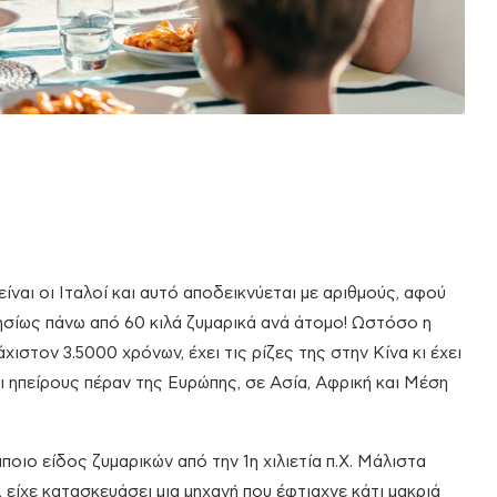
ίναι οι Ιταλοί και αυτό αποδεικνύεται με αριθμούς, αφού
σίως πάνω από 60 κιλά ζυμαρικά ανά άτομο! Ωστόσο η
χιστον 3.5000 χρόνων, έχει τις ρίζες της στην Κίνα κι έχει
ι ηπείρους πέραν της Ευρώπης, σε Ασία, Αφρική και Μέση
οιο είδος ζυμαρικών από την 1η χιλιετία π.Χ. Μάλιστα
, είχε κατασκευάσει μια μηχανή που έφτιαχνε κάτι μακριά