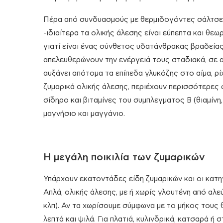
Πέρα από συνδυασμούς με θερμιδογόντες σάλτσες 
-ιδιαίτερα τα ολικής άλεσης είναι εύπεπτα και θε
γιατί είναι ένας σύνθετος υδατάνθρακας βραδείας
απελευθερώνουν την ενέργειά τους σταδιακά, σε α
αυξάνει απότομα τα επίπεδα γλυκόζης στο αίμα, ρ
ζυμαρικά ολικής άλεσης, περιέχουν περισσότερες φ
σίδηρο και βιταμίνες του συμπλεγματος Β (θιαμίνη, 
μαγνήσιο και μαγγάνιο.
Η μεγάλη ποικιλία των ζυμαρικών
Υπάρχουν εκατοντάδες είδη ζυμαρικών και οι κατη
Απλά, ολικής άλεσης, με ή χωρίς γλουτένη από αλε
κλπ). Αν τα χωρίσουμε σύμφωνα με το μήκος τους θα
λεπτά και ψιλά. Για πλατιά, κυλινδρικά, κατσαρά ή στ