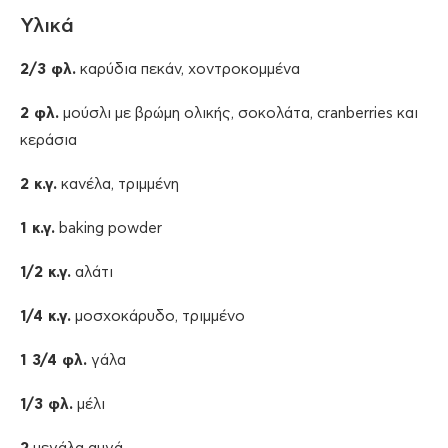
Υλικά
2/3 φλ.
καρύδια πεκάν, χοντροκομμένα
2 φλ.
μούσλι με βρώμη ολικής, σοκολάτα, cranberries και
κεράσια
2 κ.γ.
κανέλα, τριμμένη
1 κ.γ.
baking powder
1/2 κ.γ.
αλάτι
1/4 κ.γ.
μοσχοκάρυδο, τριμμένο
1 3/4 φλ.
γάλα
1/3 φλ.
μέλι