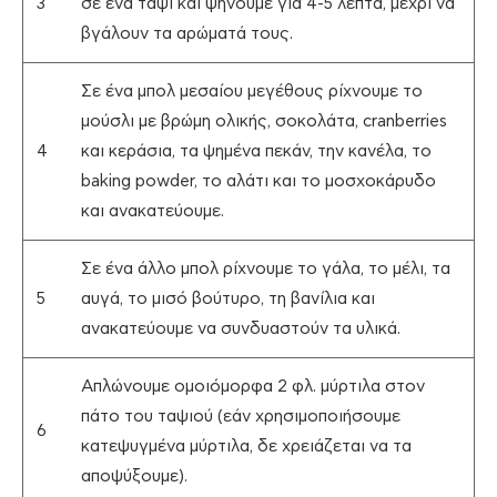
3
σε ένα ταψί και ψήνουμε για 4-5 λεπτά, μέχρι να
βγάλουν τα αρώματά τους.
Σε ένα μπολ μεσαίου μεγέθους ρίχνουμε το
μούσλι με βρώμη ολικής, σοκολάτα, cranberries
4
και κεράσια, τα ψημένα πεκάν, την κανέλα, το
baking powder, το αλάτι και το μοσχοκάρυδο
και ανακατεύουμε.
Σε ένα άλλο μπολ ρίχνουμε το γάλα, το μέλι, τα
5
αυγά, το μισό βούτυρο, τη βανίλια και
ανακατεύουμε να συνδυαστούν τα υλικά.
Απλώνουμε ομοιόμορφα 2 φλ. μύρτιλα στον
πάτο του ταψιού (εάν χρησιμοποιήσουμε
6
κατεψυγμένα μύρτιλα, δε χρειάζεται να τα
αποψύξουμε).