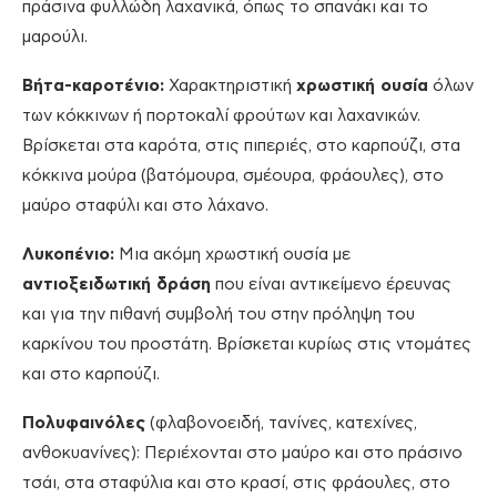
πράσινα φυλλώδη λαχανικά, όπως το σπανάκι και το
μαρούλι.
Βήτα-καροτένιο:
Χαρακτηριστική
χρωστική ουσία
όλων
των κόκκινων ή πορτοκαλί φρούτων και λαχανικών.
Βρίσκεται στα καρότα, στις πιπεριές, στο καρπούζι, στα
κόκκινα μούρα (βατόμουρα, σμέουρα, φράουλες), στο
μαύρο σταφύλι και στο λάχανο.
Λυκοπένιο:
Μια ακόμη χρωστική ουσία με
αντιοξειδωτική δράση
που είναι αντικείμενο έρευνας
και για την πιθανή συμβολή του στην πρόληψη του
καρκίνου του προστάτη. Βρίσκεται κυρίως στις ντομάτες
και στο καρπούζι.
Πολυφαινόλες
(φλαβονοειδή, τανίνες, κατεχίνες,
ανθοκυανίνες): Περιέχονται στο μαύρο και στο πράσινο
τσάι, στα σταφύλια και στο κρασί, στις φράουλες, στο