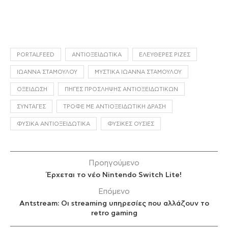
PORTALFEED
ΑΝΤΙΟΞΕΙΔΩΤΙΚΆ
ΕΛΕΎΘΕΡΕΣ ΡΊΖΕΣ
ΙΩΆΝΝΑ ΣΤΑΜΟΎΛΟΥ
ΜΥΣΤΙΚΆ ΙΩΆΝΝΑ ΣΤΑΜΟΎΛΟΥ
ΟΞΕΊΔΩΣΗ
ΠΗΓΈΣ ΠΡΌΣΛΗΨΗΣ ΑΝΤΙΟΞΕΙΔΩΤΙΚΏΝ
ΣΥΝΤΑΓΈΣ
ΤΡΟΦΈ ΜΕ ΑΝΤΙΟΞΕΙΔΩΤΙΚΉ ΔΡΆΣΗ
ΦΥΣΙΚΆ ΑΝΤΙΟΞΕΙΔΩΤΙΚΆ
ΦΥΣΙΚΈΣ ΟΥΣΊΕΣ
Προηγούμενο
Έρχεται το νέο Nintendo Switch Lite!
Επόμενο
Antstream: Οι streaming υπηρεσίες που αλλάζουν το
retro gaming